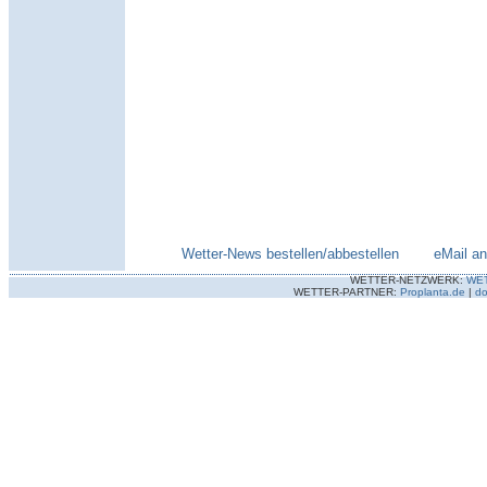
Wetter-News bestellen/abbestellen
--------
eMail a
WETTER-NETZWERK:
WE
WETTER-PARTNER:
Proplanta.de
|
do