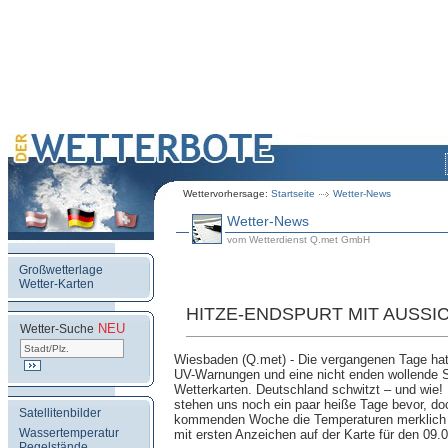
Wettervorhersage:
Startseite
Wetter-News
Wetter-News
vom Wetterdienst Q.met GmbH
Großwetterlage
Wetter-Karten
HITZE-ENDSPURT MIT AUSSI
NEU
.
Wetter-Suche
Wiesbaden (Q.met) - Die vergangenen Tage hatt
UV-Warnungen und eine nicht enden wollende Se
Wetterkarten. Deutschland schwitzt – und wie!
stehen uns noch ein paar heiße Tage bevor, doc
Satellitenbilder
kommenden Woche die Temperaturen merklich 
Wassertemperatur
mit ersten Anzeichen auf der Karte für den 09.
Pegelstände