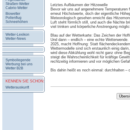
Straßen-Wetter
Letztes Aufbäumen der Hitzewelle
Cabrio-Wetter
Bevor wir uns auf angenehmere Temperaturen fre
erneut Höchstwerte, doch der eigentliche Höhep
Biowetter
Pollenflug
Meteorologisch gesehen erreicht das Hitzemons
Schneehöhen
Luft steht förmlich still, und auch die Nächte 
viel trinken und körperliche Anstrengung mögli
Wetter-Lexikon
Blau auf der Wetterkarte: Das Zeichen der Hof
Wetter-News
Und dann – endlich – eine echte Wetterwende. E
2025, macht Hoffnung: Statt flächendeckendem
Wettermodelle sind sich erstaunlich einig darin
wird diese Abkühlung wohl nicht ganz ohne Be
steigt die Wahrscheinlichkeit für kräftige Gewi
Symbollegende
rechtzeitig informieren und vor möglichen Gefa
Werbung bei uns
Wetter B2B
Bis dahin heißt es noch einmal: durchhalten – d
KENNEN SIE SCHON:
Wetterauskunft