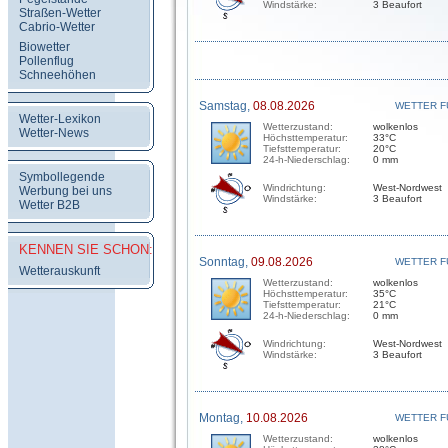
Windstärke:
3 Beaufort
Straßen-Wetter
Cabrio-Wetter
Biowetter
Pollenflug
Schneehöhen
Samstag,
08.08.2026
WETTER F
Wetter-Lexikon
Wetterzustand:
wolkenlos
Wetter-News
Höchsttemperatur:
33°C
Tiefsttemperatur:
20°C
24-h-Niederschlag:
0 mm
Symbollegende
Windrichtung:
West-Nordwest
Werbung bei uns
Windstärke:
3 Beaufort
Wetter B2B
KENNEN SIE SCHON:
Sonntag,
09.08.2026
WETTER F
Wetterauskunft
Wetterzustand:
wolkenlos
Höchsttemperatur:
35°C
Tiefsttemperatur:
21°C
24-h-Niederschlag:
0 mm
Windrichtung:
West-Nordwest
Windstärke:
3 Beaufort
Montag,
10.08.2026
WETTER F
Wetterzustand:
wolkenlos