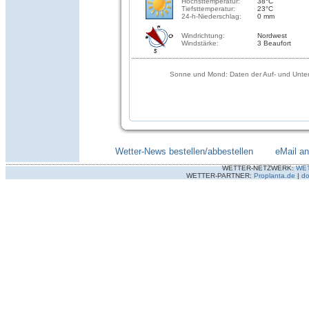
Höchsttemperatur:
38°C
Tiefsttemperatur:
23°C
24-h-Niederschlag:
0 mm
Windrichtung:
Nordwest
Windstärke:
3 Beaufort
Sonne und Mond: Daten der Auf- und Unter
Wetter-News bestellen/abbestellen
--------
eMail a
WETTER-NETZWERK:
WE
WETTER-PARTNER:
Proplanta.de
|
do