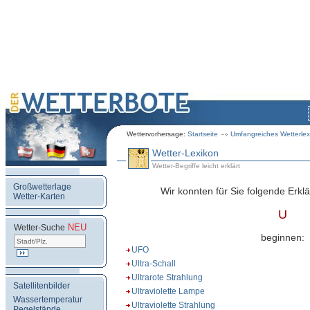
Wettervorhersage:
Startseite
Umfangreiches Wetterlex
Wetter-Lexikon
Wetter-Begriffe leicht erklärt
Großwetterlage
Wir konnten für Sie folgende Erklä
Wetter-Karten
U
NEU
.
Wetter-Suche
beginnen:
UFO
Ultra-Schall
Ultrarote Strahlung
Satellitenbilder
Ultraviolette Lampe
Wassertemperatur
Ultraviolette Strahlung
Pegelstände