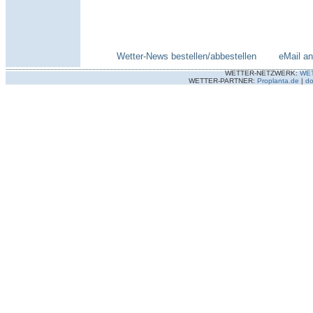
Wetter-News bestellen/abbestellen
--------
eMail a
WETTER-NETZWERK:
WE
WETTER-PARTNER:
Proplanta.de
|
do