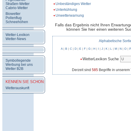
Straßen-Wetter
Unbeständiges Wetter
Cabrio-Wetter
Unterkühlung
Biowetter
Unwetterwarnung
Pollenflug
Schneehöhen
Falls das Ergebnis nicht Ihren Erwartung
können Sie hier einen weiteren Suc
Wetter-Lexikon
Wetter-News
Alphabetische Sorti
A
|
B
|
C
|
D
|
E
|
F
|
G
|
H
|
I
|
J
|
K
|
L
|
M
|
N
|
O
|
WetterLexikon Suche
Symbollegende
Werbung bei uns
Wetter B2B
Derzeit sind
585
Begriffe in unserem 
KENNEN SIE SCHON:
Wetterauskunft