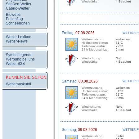
Windstärke:
4 Beaufort
Straßen-Wetter
Cabrio-Wetter
Biowetter
Pollenflug
Schneehöhen
Freitag,
07.08.2026
WETTER F
Wetter-Lexikon
Wetterzustand:
wolkenlos
Wetter-News
Höchsttemperatur:
31°C
Tiefsttemperatur:
22°C
24-h-Niederschlag:
0 mm
Symbollegende
Windrichtung:
Nord
Werbung bei uns
Windstärke:
4 Beaufort
Wetter B2B
KENNEN SIE SCHON:
Samstag,
08.08.2026
WETTER F
Wetterauskunft
Wetterzustand:
wolkenlos
Höchsttemperatur:
31°C
Tiefsttemperatur:
21°C
24-h-Niederschlag:
0 mm
Windrichtung:
Nord
Windstärke:
4 Beaufort
Sonntag,
09.08.2026
WETTER F
Wetterzustand:
heiter