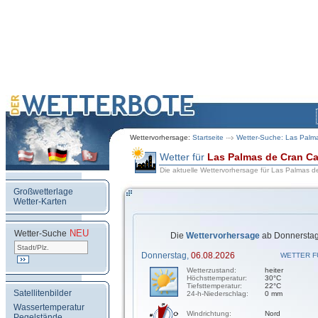
Wettervorhersage:
Startseite
Wetter-Suche: Las Palm
Wetter für
Las Palmas de Cran Ca
Die aktuelle Wettervorhersage für Las Palmas d
Großwetterlage
Wetter-Karten
NEU
.
Wetter-Suche
Die
Wettervorhersage
ab Donnerstag
Donnerstag,
06.08.2026
WETTER F
Wetterzustand:
heiter
Höchsttemperatur:
30°C
Tiefsttemperatur:
22°C
Satellitenbilder
24-h-Niederschlag:
0 mm
Wassertemperatur
Windrichtung:
Nord
Pegelstände