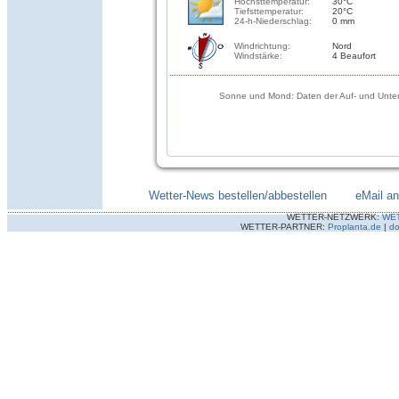
Höchsttemperatur:
30°C
Tiefsttemperatur:
20°C
24-h-Niederschlag:
0 mm
Windrichtung:
Nord
Windstärke:
4 Beaufort
Sonne und Mond: Daten der Auf- und Unter
Wetter-News bestellen/abbestellen
--------
eMail a
WETTER-NETZWERK:
WE
WETTER-PARTNER:
Proplanta.de
|
do