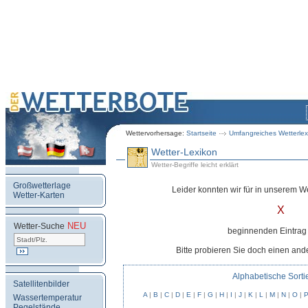
Wettervorhersage:
Startseite
Umfangreiches Wetterlex
Wetter-Lexikon
Wetter-Begriffe leicht erklärt
Großwetterlage
Leider konnten wir für in unserem We
Wetter-Karten
X
NEU
.
Wetter-Suche
beginnenden Eintrag 
Bitte probieren Sie doch einen and
Alphabetische Sorti
Satellitenbilder
A
|
B
|
C
|
D
|
E
|
F
|
G
|
H
|
I
|
J
|
K
|
L
|
M
|
N
|
O
|
Wassertemperatur
Pegelstände