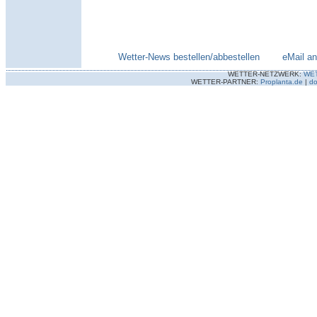
Wetter-News bestellen/abbestellen
--------
eMail a
WETTER-NETZWERK:
WE
WETTER-PARTNER:
Proplanta.de
|
do