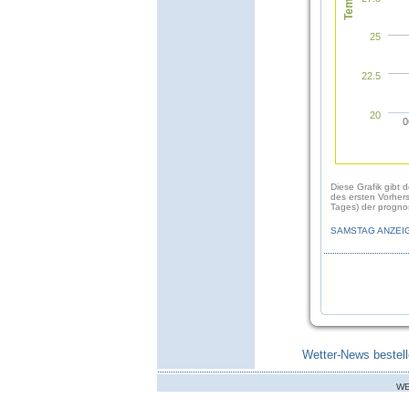
25
22.5
20
0
Diese Grafik gibt 
des ersten Vorher
Tages) der prognos
SAMSTAG ANZEI
Wetter-News bestell
WE