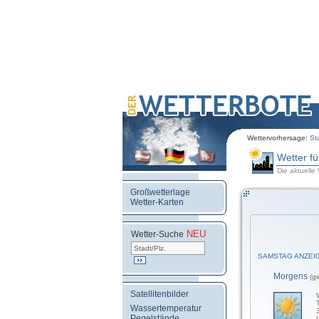
Wettervorhersage:
St
Wetter f
Die aktuelle
Großwetterlage
Wetter-Karten
NEU
.
Wetter-Suche
SAMSTAG ANZEI
Morgens
(g
Satellitenbilder
Wassertemperatur
Pegelstände