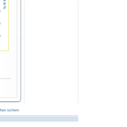
0
0
0
chen sichern