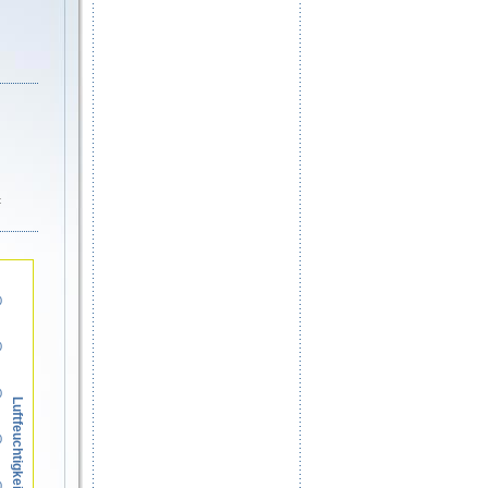
t
0
0
0
Luftfeuchtigkeit in %
0
0