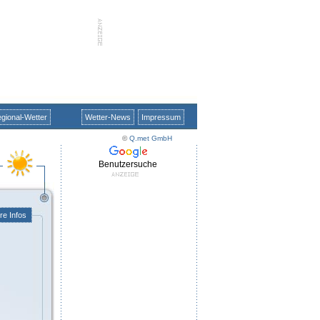
gional-Wetter
Wetter-News
Impressum
©
Q.met GmbH
Benutzersuche
re Infos