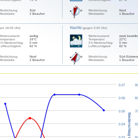
Windrichtung:
Süd
Windrichtung:
Nord
Windstärke:
2 Beaufort
Windstärke:
1 Beaufort
Nachts
gen 18:00 Uhr)
(gegen 0:00 Uhr)
Wetterzustand:
wolkig
Wetterzustand:
stark bewölkt
Temperatur:
24°C
Temperatur:
22°C
3-h-Niederschlag:
0 mm
3-h-Niederschlag:
0 mm
Luftfeuchtigkeit:
82 %
Luftfeuchtigkeit:
82 %
Windrichtung:
Nord
Windrichtung:
Süd-Südwes
Windstärke:
2 Beaufort
Windstärke:
1 Beaufort
0.07
9
0.06
8
0.05
7
Niederschlag in mm
0.04
6
0.03
5