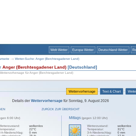
Welt-Wetter
Europa-Wetter
Deutschland-Wetter
Re
artseite
Wetter-Suche: Anger (Berchtesgadener Land)
ür
Anger (Berchtesgadener Land)
[Deutschland]
 Wettervorhersage für Anger (Berchtesgadener Land)
Wettervorhersage
Text & Chart
Weite
Details der
Wettervorhersage
für Sonntag, 9. August 2026
GEN
ZURÜCK ZUR ÜBERSICHT
Mittags
egen 6:00 Uhr)
(gegen 12:00 Uhr)
Wetterzustand:
wolkenlos
Wetterzustand:
wolkenlos
Temperatur:
22°C
Temperatur:
31°C
3-h-Niederschlag:
0 mm
3-h-Niederschlag:
0 mm
Luftfeuchtigkeit:
75 %
Luftfeuchtigkeit:
27 %