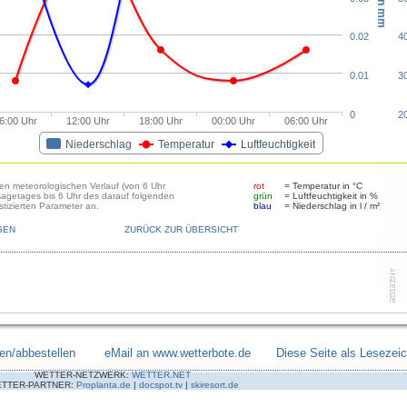
0.02
4
0.01
3
0
2
6:00 Uhr
12:00 Uhr
18:00 Uhr
00:00 Uhr
06:00 Uhr
Niederschlag
Temperatur
Luftfeuchtigkeit
den meteorologischen Verlauf (von 6 Uhr
rot
= Temperatur in °C
sagetages bis 6 Uhr des darauf folgenden
grün
= Luftfeuchtigkeit in %
tizierten Parameter an.
blau
= Niederschlag in l / m²
GEN
ZURÜCK ZUR ÜBERSICHT
en/abbestellen
--------
eMail an www.wetterbote.de
-------
Diese Seite als Lesezei
WETTER-NETZWERK:
WETTER.NET
TTER-PARTNER:
Proplanta.de
|
docspot.tv
|
skiresort.de