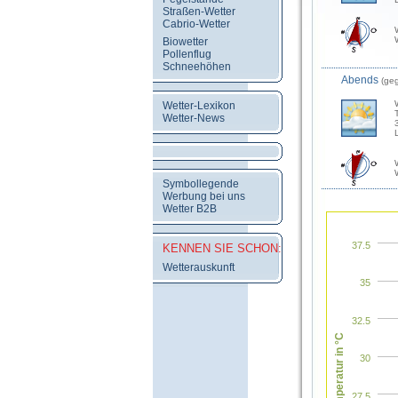
Straßen-Wetter
Cabrio-Wetter
Biowetter
Pollenflug
Schneehöhen
Abends
(ge
Wetter-Lexikon
Wetter-News
Symbollegende
Werbung bei uns
Wetter B2B
37.5
KENNEN SIE SCHON:
Wetterauskunft
35
32.5
Temperatur in °C
30
27.5