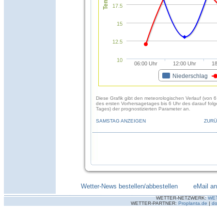
17.5
15
12.5
10
06:00 Uhr
12:00 Uhr
18
Niederschlag
Diese Grafik gibt den meteorologischen Verlauf (von 6
des ersten Vorhersagetages bis 6 Uhr des darauf fol
Tages) der prognostizierten Parameter an.
SAMSTAG ANZEIGEN
ZURÜ
Wetter-News bestellen/abbestellen
--------
eMail a
WETTER-NETZWERK:
WE
WETTER-PARTNER:
Proplanta.de
|
do