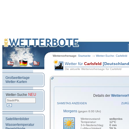
Wettervorhersage:
Startseite
Wetter-Suche: Carlsfeld
Wetter für
Carlsfeld
[Deutschland
Die aktuelle Wettervorhersage für Carlsfeld
Großwetterlage
Wetter-Karten
NEU
.
Wetter-Suche
Details der
Wettervor
SAMSTAG ANZEIGEN
ZURÜ
Morgens
(gegen 6:00 Uhr)
Satellitenbilder
Wetterzustand:
wolkenlos
Temperatur:
12°C
Wassertemperatur
3-h-Niederschlag:
0 mm
Pegelstände
Luftfeuchtigkeit:
59 %