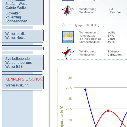
Straßen-Wetter
Cabrio-Wetter
Windrichtung:
Süd
Windstärke:
3 Beaufort
Biowetter
Pollenflug
Schneehöhen
Abends
(gegen 18:00 Uhr)
Wetterzustand:
wolkig
Wetter-Lexikon
Temperatur:
17°C
Wetter-News
3-h-Niederschlag:
0 mm
Luftfeuchtigkeit:
50 %
Windrichtung:
Südwest
Windstärke:
2 Beaufort
Symbollegende
Werbung bei uns
Wetter B2B
30
KENNEN SIE SCHON:
Wetterauskunft
27.5
25
Temperatur in °C
22.5
20