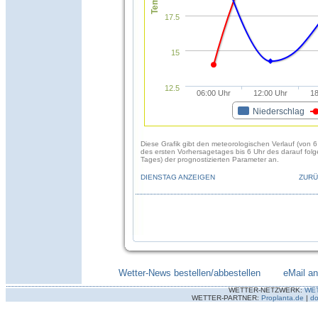
17.5
15
12.5
06:00 Uhr
12:00 Uhr
18
Niederschlag
Diese Grafik gibt den meteorologischen Verlauf (von 6
des ersten Vorhersagetages bis 6 Uhr des darauf fol
Tages) der prognostizierten Parameter an.
DIENSTAG ANZEIGEN
ZURÜ
Wetter-News bestellen/abbestellen
--------
eMail a
WETTER-NETZWERK:
WE
WETTER-PARTNER:
Proplanta.de
|
do