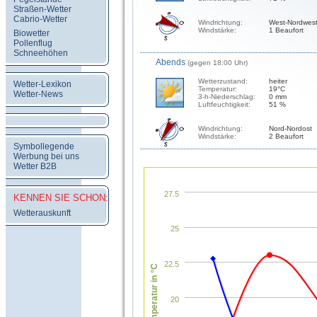
Straßen-Wetter
Cabrio-Wetter
Windrichtung:
West-Nordwes
Windstärke:
1 Beaufort
Biowetter
Pollenflug
Schneehöhen
Abends
(gegen 18:00 Uhr)
Wetterzustand:
heiter
Wetter-Lexikon
Temperatur:
19°C
Wetter-News
3-h-Niederschlag:
0 mm
Luftfeuchtigkeit:
51 %
Windrichtung:
Nord-Nordost
Windstärke:
2 Beaufort
Symbollegende
Werbung bei uns
Wetter B2B
27.5
KENNEN SIE SCHON:
Wetterauskunft
25
22.5
Temperatur in °C
20