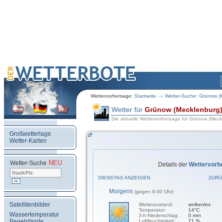
Wettervorhersage:
Startseite
Wetter-Suche: Grünow (
Wetter für
Grünow (Mecklenburg
Die aktuelle Wettervorhersage für Grünow (Meck
Großwetterlage
Wetter-Karten
NEU
.
Wetter-Suche
Details der
Wettervorh
DIENSTAG ANZEIGEN
ZURÜ
Morgens
(gegen 6:00 Uhr)
Satellitenbilder
Wetterzustand:
wolkenlos
Temperatur:
14°C
Wassertemperatur
3-h-Niederschlag:
0 mm
Pegelstände
Luftfeuchtigkeit:
71 %