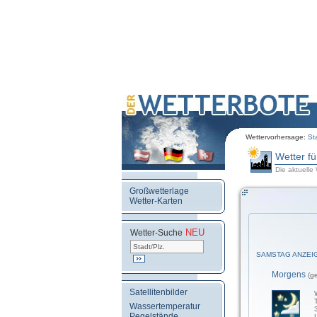
Wettervorhersage:
St
Wetter f
Die aktuelle
Großwetterlage
Wetter-Karten
NEU
.
Wetter-Suche
SAMSTAG ANZEI
Morgens
(g
Satellitenbilder
Wassertemperatur
Pegelstände