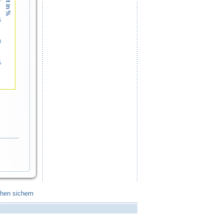
5
0
5
chen sichern