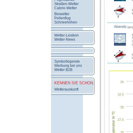
Straßen-Wetter
Cabrio-Wetter
Biowetter
Pollenflug
Schneehöhen
Abends
(ge
Wetter-Lexikon
Wetter-News
Symbollegende
Werbung bei uns
Wetter B2B
35
KENNEN SIE SCHON:
Wetterauskunft
32.5
30
Temperatur in °C
27.5
25