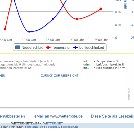
0.02
3
0.01
3
0
2
6:00 Uhr
12:00 Uhr
18:00 Uhr
00:00 Uhr
06:00 Uhr
Niederschlag
Temperatur
Luftfeuchtigkeit
den meteorologischen Verlauf (von 6 Uhr
rot
= Temperatur in °C
sagetages bis 6 Uhr des darauf folgenden
grün
= Luftfeuchtigkeit in %
tizierten Parameter an.
blau
= Niederschlag in l / m²
GEN
ZURÜCK ZUR ÜBERSICHT
en/abbestellen
--------
eMail an www.wetterbote.de
-------
Diese Seite als Lesezei
WETTER-NETZWERK:
WETTER.NET
TTER-PARTNER:
Proplanta.de
|
docspot.tv
|
skiresort.de