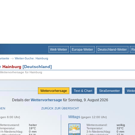
Welt-Wetter
Europa-Wetter
Deutschland-Wetter
Re
artseite
Wetter-Suche: Hainburg
ür
Hainburg
[Deutschland]
 Wettervorhersage für Hainburg
Wettervorhersage
Text & Chart
Straßenwetter
Weite
Details der
Wettervorhersage
für Sonntag, 9. August 2026
GEN
ZURÜCK ZUR ÜBERSICHT
Mittags
egen 6:00 Uhr)
(gegen 12:00 Uhr)
Wetterzustand:
heiter
Wetterzustand:
wolkig
Temperatur:
19°C
Temperatur:
33°C
3-h-Niederschlag:
0 mm
3-h-Niederschlag:
0 mm
Luftfeuchtigkeit:
54 %
Luftfeuchtigkeit:
27 %