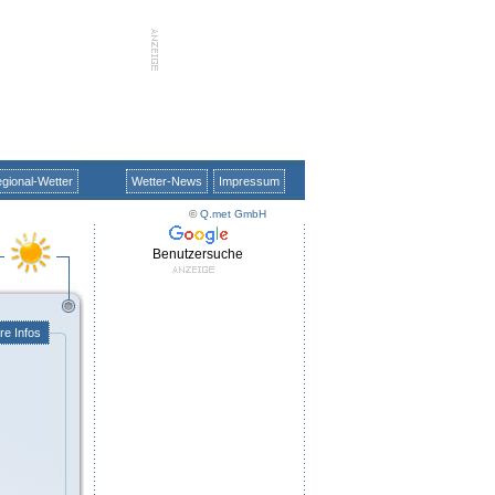
gional-Wetter
Wetter-News
Impressum
©
Q.met GmbH
Benutzersuche
re Infos