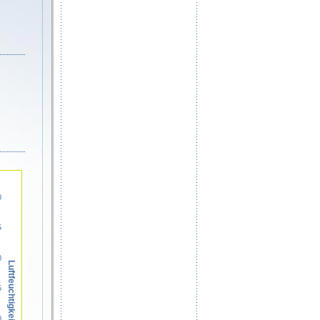
0
5
0
Luftfeuchtigkeit in %
5
0