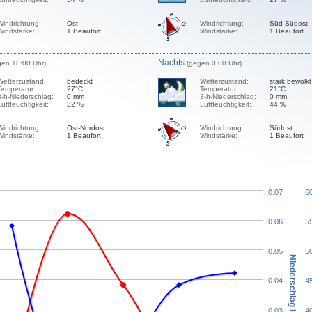
Windrichtung:
Ost
Windrichtung:
Süd-Südost
Windstärke:
1 Beaufort
Windstärke:
1 Beaufort
Nachts
gen 18:00 Uhr)
(gegen 0:00 Uhr)
Wetterzustand:
bedeckt
Wetterzustand:
stark bewölkt
Temperatur:
27°C
Temperatur:
21°C
3-h-Niederschlag:
0 mm
3-h-Niederschlag:
0 mm
Luftfeuchtigkeit:
32 %
Luftfeuchtigkeit:
44 %
Windrichtung:
Ost-Nordost
Windrichtung:
Südost
Windstärke:
1 Beaufort
Windstärke:
1 Beaufort
0.07
6
0.06
5
0.05
5
Niederschlag in mm
0.04
4
0.03
4