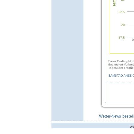
22.5
20
17.5
0
Diese Grafik gibt 
des ersten Vorher
Tages) der prognos
SAMSTAG ANZEI
Wetter-News bestell
WE