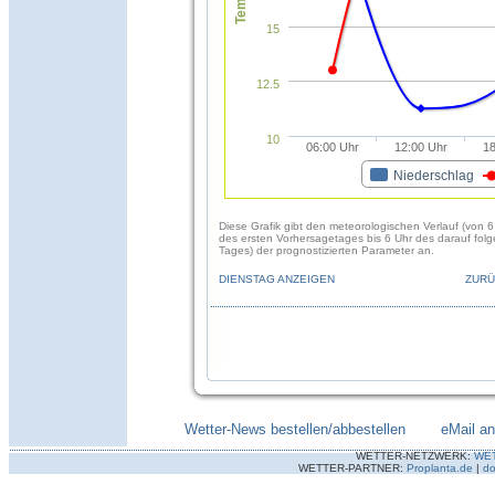
15
12.5
10
06:00 Uhr
12:00 Uhr
18
Niederschlag
Diese Grafik gibt den meteorologischen Verlauf (von 6
des ersten Vorhersagetages bis 6 Uhr des darauf fol
Tages) der prognostizierten Parameter an.
DIENSTAG ANZEIGEN
ZURÜ
Wetter-News bestellen/abbestellen
--------
eMail a
WETTER-NETZWERK:
WE
WETTER-PARTNER:
Proplanta.de
|
do