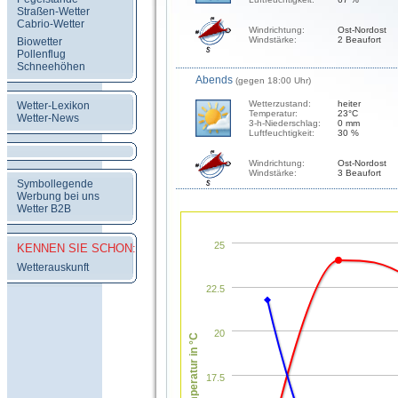
Straßen-Wetter
Cabrio-Wetter
Windrichtung:
Ost-Nordost
Windstärke:
2 Beaufort
Biowetter
Pollenflug
Schneehöhen
Abends
(gegen 18:00 Uhr)
Wetterzustand:
heiter
Wetter-Lexikon
Temperatur:
23°C
Wetter-News
3-h-Niederschlag:
0 mm
Luftfeuchtigkeit:
30 %
Windrichtung:
Ost-Nordost
Windstärke:
3 Beaufort
Symbollegende
Werbung bei uns
Wetter B2B
25
KENNEN SIE SCHON:
Wetterauskunft
22.5
20
Temperatur in °C
17.5