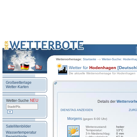
Wettervorhersage:
Startseite
Wetter-Suche: Hodenha
Wetter für
Hodenhagen
[Deutsch
Die aktuelle Wettervorhersage für Hodenhagen
Großwetterlage
Wetter-Karten
NEU
.
Wetter-Suche
Details der
Wettervorh
DIENSTAG ANZEIGEN
ZURÜ
Morgens
(gegen 6:00 Uhr)
Satellitenbilder
Wetterzustand:
heiter
Temperatur:
13°C
Wassertemperatur
3-h-Niederschlag:
0 mm
Pegelstände
Luftfeuchtigkeit:
67 %