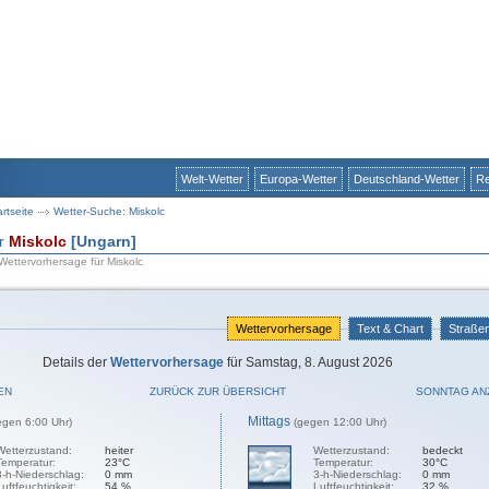
Welt-Wetter
Europa-Wetter
Deutschland-Wetter
Re
artseite
Wetter-Suche: Miskolc
ür
Miskolc
[Ungarn]
 Wettervorhersage für Miskolc
Wettervorhersage
Text & Chart
Straße
Details der
Wettervorhersage
für Samstag, 8. August 2026
EN
ZURÜCK ZUR ÜBERSICHT
SONNTAG AN
Mittags
egen 6:00 Uhr)
(gegen 12:00 Uhr)
Wetterzustand:
heiter
Wetterzustand:
bedeckt
Temperatur:
23°C
Temperatur:
30°C
3-h-Niederschlag:
0 mm
3-h-Niederschlag:
0 mm
Luftfeuchtigkeit:
54 %
Luftfeuchtigkeit:
32 %