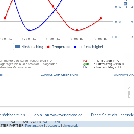
0.02
4
0.01
3
0
3
6:00 Uhr
12:00 Uhr
18:00 Uhr
00:00 Uhr
06:00 Uhr
Niederschlag
Temperatur
Luftfeuchtigkeit
den meteorologischen Verlauf (von 6 Uhr
rot
= Temperatur in °C
sagetages bis 6 Uhr des darauf folgenden
grün
= Luftfeuchtigkeit in %
tizierten Parameter an.
blau
= Niederschlag in l / m²
EN
ZURÜCK ZUR ÜBERSICHT
SONNTAG AN
en/abbestellen
--------
eMail an www.wetterbote.de
-------
Diese Seite als Lesezei
WETTER-NETZWERK:
WETTER.NET
TTER-PARTNER:
Proplanta.de
|
docspot.tv
|
skiresort.de