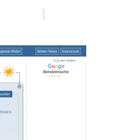
gional-Wetter
Wetter-News
Impressum
©
Q.met GmbH
Benutzersuche
nwetter
ZEIGEN