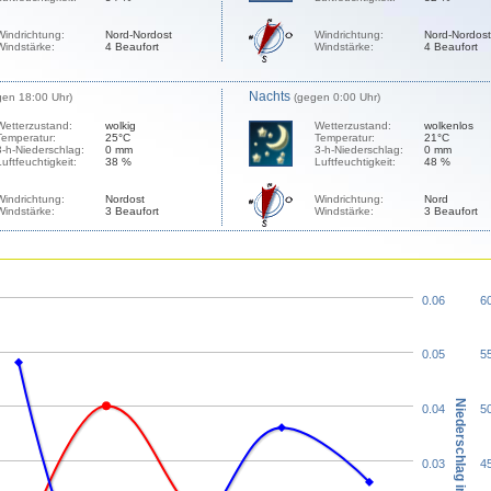
Windrichtung:
Nord-Nordost
Windrichtung:
Nord-Nordost
Windstärke:
4 Beaufort
Windstärke:
4 Beaufort
Nachts
gen 18:00 Uhr)
(gegen 0:00 Uhr)
Wetterzustand:
wolkig
Wetterzustand:
wolkenlos
Temperatur:
25°C
Temperatur:
21°C
3-h-Niederschlag:
0 mm
3-h-Niederschlag:
0 mm
Luftfeuchtigkeit:
38 %
Luftfeuchtigkeit:
48 %
Windrichtung:
Nordost
Windrichtung:
Nord
Windstärke:
3 Beaufort
Windstärke:
3 Beaufort
0.06
6
0.05
5
Niederschlag in mm
0.04
5
0.03
4