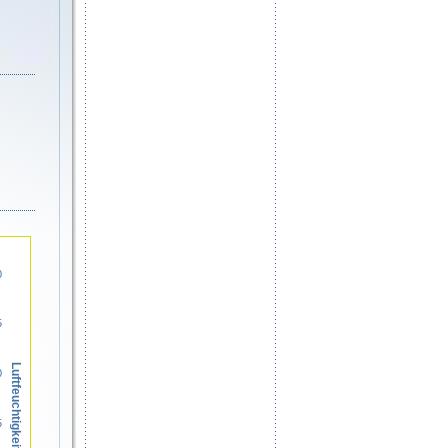
0
5
Luftfeuchtigkeit in %
0
5