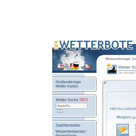
Wettervorhersage:
St
Wetter f
Die aktuelle
Großwetterlage
Wetter-Karten
NEU
.
Wetter-Suche
FREITAG ANZEIG
Morgens
(g
Satellitenbilder
Wassertemperatur
Pegelstände