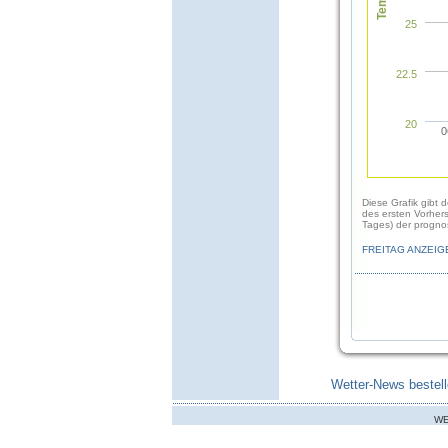
25
22.5
20
0
Diese Grafik gibt 
des ersten Vorher
Tages) der prognos
FREITAG ANZEIG
Wetter-News bestell
WE