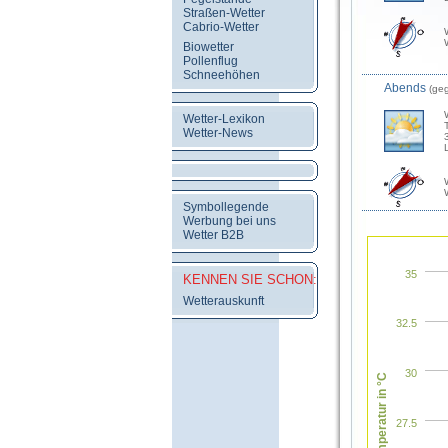
Straßen-Wetter
Cabrio-Wetter
Biowetter
Pollenflug
Schneehöhen
Abends
(ge
Wetter-Lexikon
Wetter-News
Symbollegende
Werbung bei uns
Wetter B2B
35
KENNEN SIE SCHON:
Wetterauskunft
32.5
30
Temperatur in °C
27.5