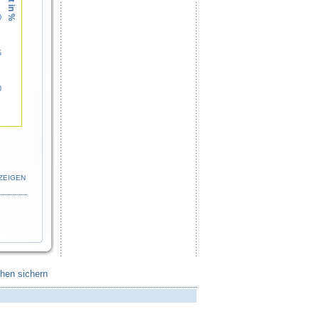
0
5
0
ZEIGEN
chen sichern