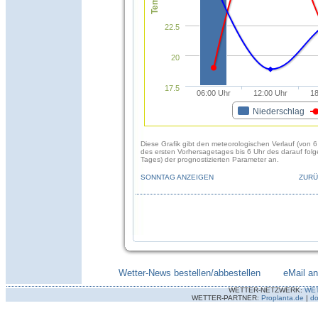
22.5
20
17.5
06:00 Uhr
12:00 Uhr
18
Niederschlag
Diese Grafik gibt den meteorologischen Verlauf (von 6
des ersten Vorhersagetages bis 6 Uhr des darauf fol
Tages) der prognostizierten Parameter an.
SONNTAG ANZEIGEN
ZURÜ
Wetter-News bestellen/abbestellen
--------
eMail a
WETTER-NETZWERK:
WE
WETTER-PARTNER:
Proplanta.de
|
do