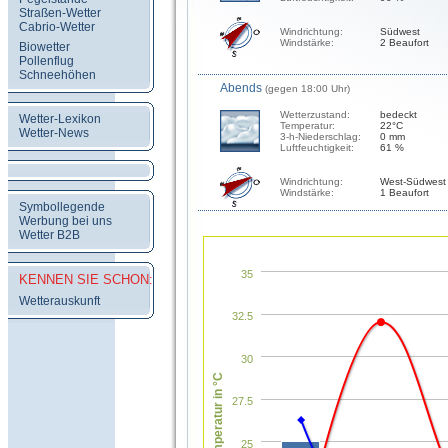
Straßen-Wetter
Cabrio-Wetter
Windrichtung:
Südwest
Windstärke:
2 Beaufort
Biowetter
Pollenflug
Schneehöhen
Abends
(gegen 18:00 Uhr)
Wetterzustand:
bedeckt
Wetter-Lexikon
Temperatur:
22°C
Wetter-News
3-h-Niederschlag:
0 mm
Luftfeuchtigkeit:
61 %
Windrichtung:
West-Südwest
Windstärke:
1 Beaufort
Symbollegende
Werbung bei uns
Wetter B2B
35
KENNEN SIE SCHON:
Wetterauskunft
32.5
30
Temperatur in °C
27.5
25