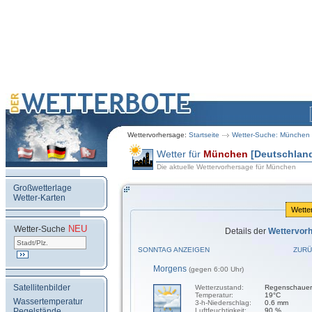
Wettervorhersage:
Startseite
Wetter-Suche: München
Wetter für
München
[Deutschlan
Die aktuelle Wettervorhersage für München
Großwetterlage
Wetter-Karten
Wette
NEU
.
Wetter-Suche
Details der
Wettervor
SONNTAG ANZEIGEN
ZURÜ
Morgens
(gegen 6:00 Uhr)
Satellitenbilder
Wetterzustand:
Regenschauer
Temperatur:
19°C
Wassertemperatur
3-h-Niederschlag:
0.6 mm
Pegelstände
Luftfeuchtigkeit:
90 %