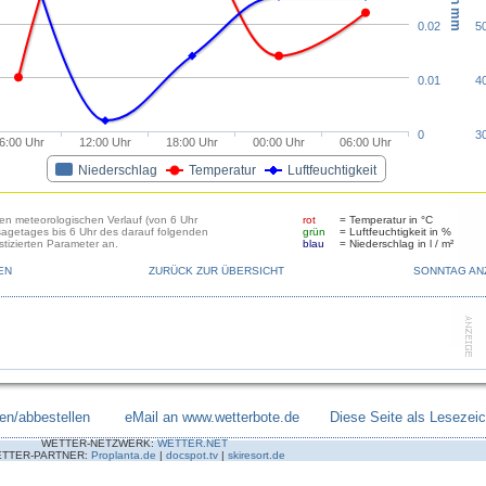
0.02
5
0.01
4
0
3
6:00 Uhr
12:00 Uhr
18:00 Uhr
00:00 Uhr
06:00 Uhr
Niederschlag
Temperatur
Luftfeuchtigkeit
den meteorologischen Verlauf (von 6 Uhr
rot
= Temperatur in °C
sagetages bis 6 Uhr des darauf folgenden
grün
= Luftfeuchtigkeit in %
tizierten Parameter an.
blau
= Niederschlag in l / m²
EN
ZURÜCK ZUR ÜBERSICHT
SONNTAG AN
en/abbestellen
--------
eMail an www.wetterbote.de
-------
Diese Seite als Lesezei
WETTER-NETZWERK:
WETTER.NET
TTER-PARTNER:
Proplanta.de
|
docspot.tv
|
skiresort.de