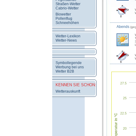
Straßen-Wetter
Cabrio-Wetter
Biowetter
Pollenflug
Schneehöhen
Abends
(ge
Wetter-Lexikon
Wetter-News
Symbollegende
Werbung bei uns
Wetter B2B
27.5
KENNEN SIE SCHON:
Wetterauskunft
25
22.5
Temperatur in °C
20