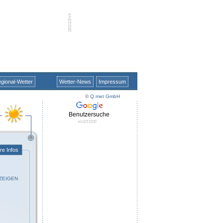
gional-Wetter
Wetter-News
Impressum
©
Q.met GmbH
Benutzersuche
re Infos
ZEIGEN