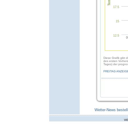
17.5
15
12.5
0
Diese Grafik gibt 
des ersten Vorher
Tages) der prognos
FREITAG ANZEIG
Wetter-News bestell
WE