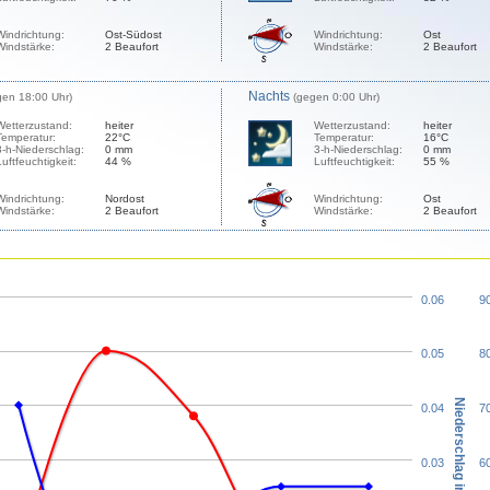
Windrichtung:
Ost-Südost
Windrichtung:
Ost
Windstärke:
2 Beaufort
Windstärke:
2 Beaufort
Nachts
gen 18:00 Uhr)
(gegen 0:00 Uhr)
Wetterzustand:
heiter
Wetterzustand:
heiter
Temperatur:
22°C
Temperatur:
16°C
3-h-Niederschlag:
0 mm
3-h-Niederschlag:
0 mm
Luftfeuchtigkeit:
44 %
Luftfeuchtigkeit:
55 %
Windrichtung:
Nordost
Windrichtung:
Ost
Windstärke:
2 Beaufort
Windstärke:
2 Beaufort
0.06
9
0.05
8
Niederschlag in mm
0.04
7
0.03
6