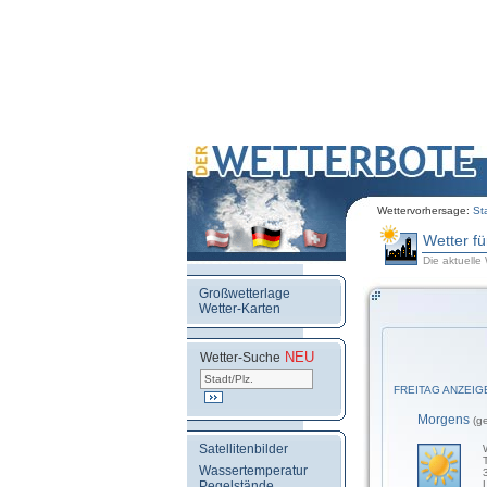
Wettervorhersage:
St
Wetter f
Die aktuelle
Großwetterlage
Wetter-Karten
NEU
.
Wetter-Suche
FREITAG ANZEIG
Morgens
(g
Satellitenbilder
Wassertemperatur
Pegelstände