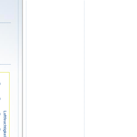
0
0
Luftfeuchtigkeit in %
0
0