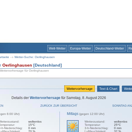
Welt-Wetter
Europa-Wetter
Deutschland-Wetter
Re
artseite
Wetter-Suche: Oerlinghausen
ür
Oerlinghausen
[Deutschland]
 Wettervorhersage für Oerlinghausen
Wettervorhersage
Text & Chart
Weite
Details der
Wettervorhersage
für Samstag, 8. August 2026
EN
ZURÜCK ZUR ÜBERSICHT
SONNTAG AN
Mittags
egen 6:00 Uhr)
(gegen 12:00 Uhr)
Wetterzustand:
wolkenlos
Wetterzustand:
wolkenlos
Temperatur:
15°C
Temperatur:
25°C
3-h-Niederschlag:
0 mm
3-h-Niederschlag:
0 mm
Luftfeuchtigkeit:
70 %
Luftfeuchtigkeit:
32 %