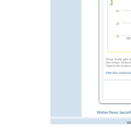
30
28
26
06
Diese Grafik gibt 
des ersten Vorher
Tages) der prognos
FREITAG ANZEIG
Wetter-News bestell
WE