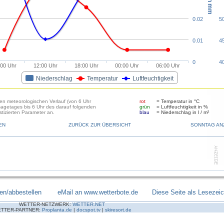
0.02
5
0.01
4
0
4
:00 Uhr
12:00 Uhr
18:00 Uhr
00:00 Uhr
06:00 Uhr
Niederschlag
Temperatur
Luftfeuchtigkeit
den meteorologischen Verlauf (von 6 Uhr
rot
= Temperatur in °C
sagetages bis 6 Uhr des darauf folgenden
grün
= Luftfeuchtigkeit in %
tizierten Parameter an.
blau
= Niederschlag in l / m²
EN
ZURÜCK ZUR ÜBERSICHT
SONNTAG AN
en/abbestellen
--------
eMail an www.wetterbote.de
-------
Diese Seite als Lesezei
WETTER-NETZWERK:
WETTER.NET
TTER-PARTNER:
Proplanta.de
|
docspot.tv
|
skiresort.de