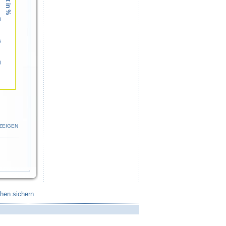
0
5
0
ZEIGEN
chen sichern