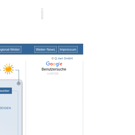
gional-Wetter
Wetter-News
Impressum
©
Q.met GmbH
Benutzersuche
nwetter
ZEIGEN