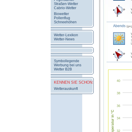
Straßen-Wetter
Cabrio-Wetter
Biowetter
Pollenflug
Schneehöhen
Abends
(ge
Wetter-Lexikon
Wetter-News
Symbollegende
Werbung bei uns
Wetter B2B
40
KENNEN SIE SCHON:
Wetterauskunft
38
36
Temperatur in °C
34
32