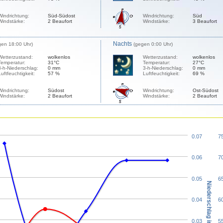
Windrichtung:
Süd-Südost
Windrichtung:
Süd
Windstärke:
2 Beaufort
Windstärke:
3 Beaufort
Nachts
gen 18:00 Uhr)
(gegen 0:00 Uhr)
Wetterzustand:
wolkenlos
Wetterzustand:
wolkenlos
Temperatur:
31°C
Temperatur:
27°C
3-h-Niederschlag:
0 mm
3-h-Niederschlag:
0 mm
Luftfeuchtigkeit:
57 %
Luftfeuchtigkeit:
69 %
Windrichtung:
Südost
Windrichtung:
Ost-Südost
Windstärke:
2 Beaufort
Windstärke:
2 Beaufort
0.07
7
0.06
7
0.05
6
Niederschlag in mm
0.04
6
0.03
5