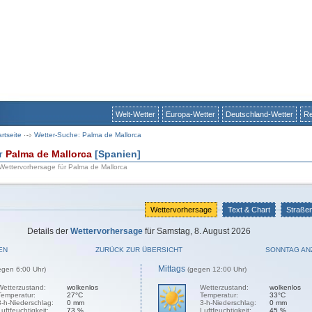
Welt-Wetter
Europa-Wetter
Deutschland-Wetter
Re
artseite
Wetter-Suche: Palma de Mallorca
ür
Palma de Mallorca
[Spanien]
 Wettervorhersage für Palma de Mallorca
Wettervorhersage
Text & Chart
Straße
Details der
Wettervorhersage
für Samstag, 8. August 2026
EN
ZURÜCK ZUR ÜBERSICHT
SONNTAG AN
Mittags
egen 6:00 Uhr)
(gegen 12:00 Uhr)
Wetterzustand:
wolkenlos
Wetterzustand:
wolkenlos
Temperatur:
27°C
Temperatur:
33°C
3-h-Niederschlag:
0 mm
3-h-Niederschlag:
0 mm
Luftfeuchtigkeit:
73 %
Luftfeuchtigkeit:
45 %