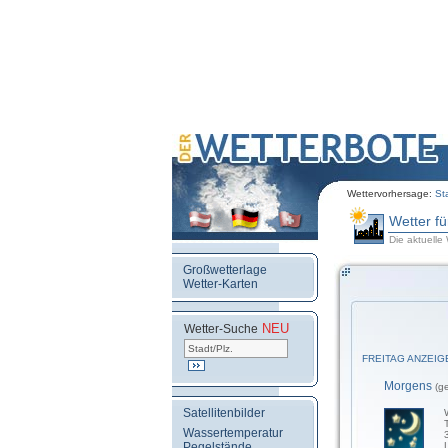
Wettervorhersage:
St
Wetter f
Die aktuelle
Großwetterlage
Wetter-Karten
NEU
.
Wetter-Suche
FREITAG ANZEIG
Morgens
(g
Satellitenbilder
Wassertemperatur
Pegelstände