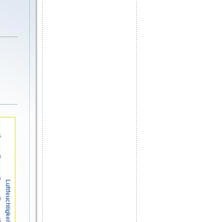
5
0
5
Luftfeuchtigkeit in %
0
5