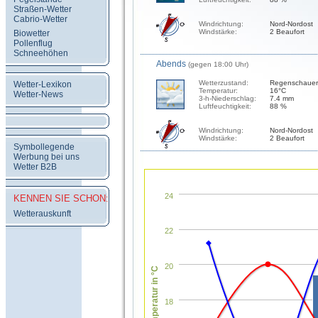
Straßen-Wetter
Cabrio-Wetter
Windrichtung:
Nord-Nordost
Windstärke:
2 Beaufort
Biowetter
Pollenflug
Schneehöhen
Abends
(gegen 18:00 Uhr)
Wetterzustand:
Regenschauer
Wetter-Lexikon
Temperatur:
16°C
Wetter-News
3-h-Niederschlag:
7.4 mm
Luftfeuchtigkeit:
88 %
Windrichtung:
Nord-Nordost
Windstärke:
2 Beaufort
Symbollegende
Werbung bei uns
Wetter B2B
24
KENNEN SIE SCHON:
Wetterauskunft
22
20
Temperatur in °C
18