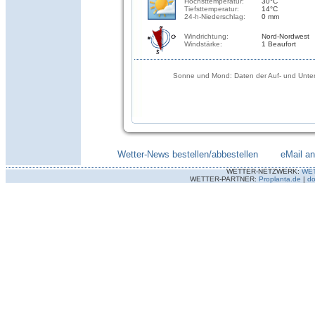
Höchsttemperatur:
30°C
Tiefsttemperatur:
14°C
24-h-Niederschlag:
0 mm
Windrichtung:
Nord-Nordwest
Windstärke:
1 Beaufort
Sonne und Mond: Daten der Auf- und Unter
Wetter-News bestellen/abbestellen
--------
eMail a
WETTER-NETZWERK:
WE
WETTER-PARTNER:
Proplanta.de
|
do