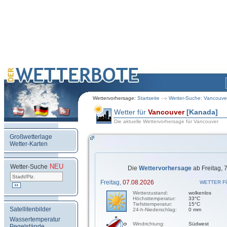
Wettervorhersage:
Startseite
Wetter-Suche: Vancouve
Wetter für
Vancouver
[Kanada]
Die aktuelle Wettervorhersage für Vancouver
Großwetterlage
Wetter-Karten
NEU
.
Wetter-Suche
Die
Wettervorhersage
ab Freitag, 
Freitag,
07.08.2026
WETTER F
Wetterzustand:
wolkenlos
Höchsttemperatur:
33°C
Tiefsttemperatur:
15°C
Satellitenbilder
24-h-Niederschlag:
0 mm
Wassertemperatur
Windrichtung:
Südwest
Pegelstände