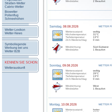
Windstärke:
2 Beaufort
Straßen-Wetter
Cabrio-Wetter
Biowetter
Pollenflug
Schneehöhen
Samstag,
08.08.2026
WETTER F
Wetter-Lexikon
Wetterzustand:
wolkig
Wetter-News
Höchsttemperatur:
31°C
Tiefsttemperatur:
13°C
24-h-Niederschlag:
0 mm
Symbollegende
Windrichtung:
Süd-Südwest
Werbung bei uns
Windstärke:
1 Beaufort
Wetter B2B
KENNEN SIE SCHON:
Sonntag,
09.08.2026
WETTER F
Wetterauskunft
Wetterzustand:
wolkig
Höchsttemperatur:
29°C
Tiefsttemperatur:
13°C
24-h-Niederschlag:
0 mm
Windrichtung:
West
Windstärke:
1 Beaufort
Montag,
10.08.2026
WETTER F
Wetterzustand:
heiter