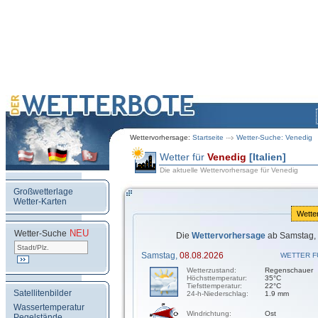
Wettervorhersage:
Startseite
Wetter-Suche: Venedig
Wetter für
Venedig
[Italien]
Die aktuelle Wettervorhersage für Venedig
Großwetterlage
Wetter-Karten
Wette
NEU
.
Wetter-Suche
Die
Wettervorhersage
ab Samstag, 
Samstag,
08.08.2026
WETTER F
Wetterzustand:
Regenschauer
Höchsttemperatur:
35°C
Tiefsttemperatur:
22°C
Satellitenbilder
24-h-Niederschlag:
1.9 mm
Wassertemperatur
Windrichtung:
Ost
Pegelstände