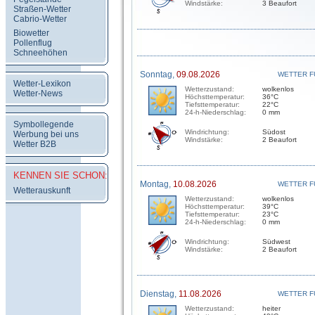
Windstärke:
3 Beaufort
Straßen-Wetter
Cabrio-Wetter
Biowetter
Pollenflug
Schneehöhen
Sonntag,
09.08.2026
WETTER F
Wetter-Lexikon
Wetterzustand:
wolkenlos
Wetter-News
Höchsttemperatur:
36°C
Tiefsttemperatur:
22°C
24-h-Niederschlag:
0 mm
Symbollegende
Windrichtung:
Südost
Werbung bei uns
Windstärke:
2 Beaufort
Wetter B2B
KENNEN SIE SCHON:
Montag,
10.08.2026
WETTER F
Wetterauskunft
Wetterzustand:
wolkenlos
Höchsttemperatur:
39°C
Tiefsttemperatur:
23°C
24-h-Niederschlag:
0 mm
Windrichtung:
Südwest
Windstärke:
2 Beaufort
Dienstag,
11.08.2026
WETTER F
Wetterzustand:
heiter