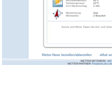
Höchsttemperatur:
40°C
Tiefsttemperatur:
22°C
24-h-Niederschlag:
1 mm
Windrichtung:
Süd
Windstärke:
2 Beaufort
Sonne und Mond: Daten der Auf- und Unter
Wetter-News bestellen/abbestellen
--------
eMail a
WETTER-NETZWERK:
WE
WETTER-PARTNER:
Proplanta.de
|
do