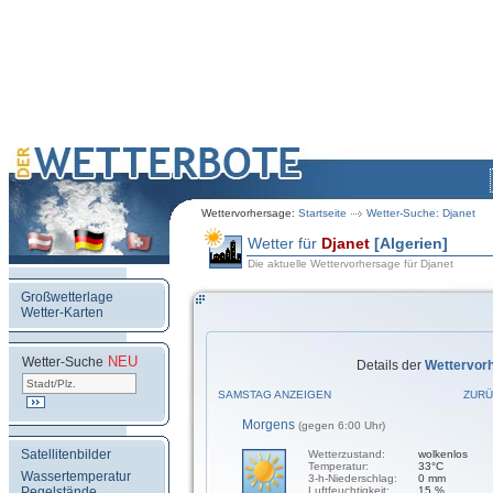
Wettervorhersage:
Startseite
Wetter-Suche: Djanet
Wetter für
Djanet
[Algerien]
Die aktuelle Wettervorhersage für Djanet
Großwetterlage
Wetter-Karten
NEU
.
Wetter-Suche
Details der
Wettervor
SAMSTAG ANZEIGEN
ZURÜ
Morgens
(gegen 6:00 Uhr)
Satellitenbilder
Wetterzustand:
wolkenlos
Temperatur:
33°C
Wassertemperatur
3-h-Niederschlag:
0 mm
Pegelstände
Luftfeuchtigkeit:
15 %