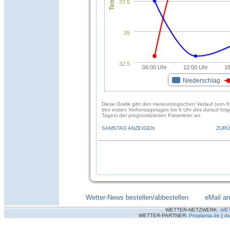
37.5
35
32.5
06:00 Uhr
12:00 Uhr
18
Niederschlag
Diese Grafik gibt den meteorologischen Verlauf (von 6
des ersten Vorhersagetages bis 6 Uhr des darauf fol
Tages) der prognostizierten Parameter an.
SAMSTAG ANZEIGEN
ZURÜ
Wetter-News bestellen/abbestellen
--------
eMail a
WETTER-NETZWERK:
WE
WETTER-PARTNER:
Proplanta.de
|
do