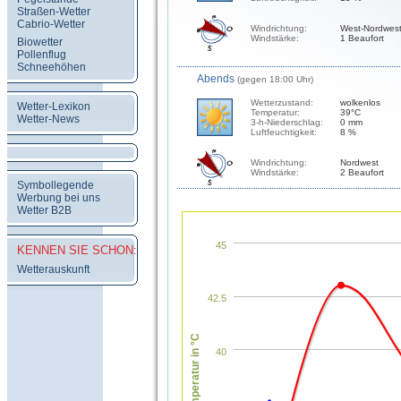
Straßen-Wetter
Cabrio-Wetter
Windrichtung:
West-Nordwes
Windstärke:
1 Beaufort
Biowetter
Pollenflug
Schneehöhen
Abends
(gegen 18:00 Uhr)
Wetterzustand:
wolkenlos
Wetter-Lexikon
Temperatur:
39°C
Wetter-News
3-h-Niederschlag:
0 mm
Luftfeuchtigkeit:
8 %
Windrichtung:
Nordwest
Windstärke:
2 Beaufort
Symbollegende
Werbung bei uns
Wetter B2B
45
KENNEN SIE SCHON:
Wetterauskunft
42.5
Temperatur in °C
40