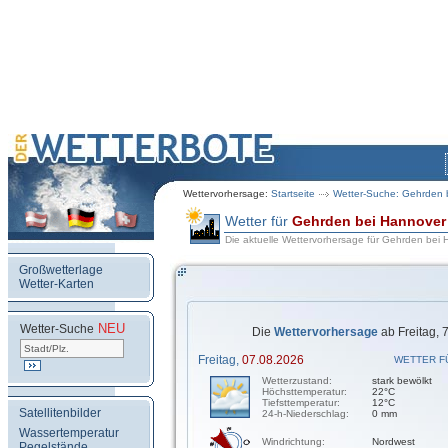
Wettervorhersage:
Startseite
Wetter-Suche: Gehrden 
Wetter für
Gehrden bei Hannover
Die aktuelle Wettervorhersage für Gehrden bei
Großwetterlage
Wetter-Karten
NEU
.
Wetter-Suche
Die
Wettervorhersage
ab Freitag, 
Freitag,
07.08.2026
WETTER F
Wetterzustand:
stark bewölkt
Höchsttemperatur:
22°C
Tiefsttemperatur:
12°C
Satellitenbilder
24-h-Niederschlag:
0 mm
Wassertemperatur
Windrichtung:
Nordwest
Pegelstände