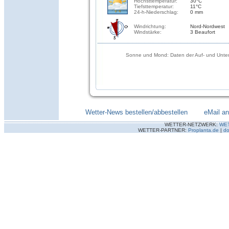
Höchsttemperatur:
30°C
Tiefsttemperatur:
11°C
24-h-Niederschlag:
0 mm
Windrichtung:
Nord-Nordwest
Windstärke:
3 Beaufort
Sonne und Mond: Daten der Auf- und Unter
Wetter-News bestellen/abbestellen
--------
eMail a
WETTER-NETZWERK:
WE
WETTER-PARTNER:
Proplanta.de
|
do