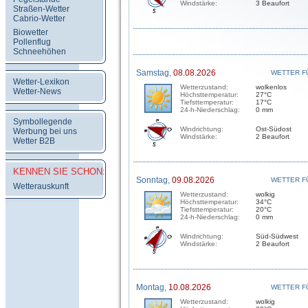
Windstärke:
3 Beaufort
Straßen-Wetter
Cabrio-Wetter
Biowetter
Pollenflug
Schneehöhen
Samstag,
08.08.2026
WETTER F
Wetter-Lexikon
Wetterzustand:
wolkenlos
Wetter-News
Höchsttemperatur:
27°C
Tiefsttemperatur:
17°C
24-h-Niederschlag:
0 mm
Symbollegende
Windrichtung:
Ost-Südost
Werbung bei uns
Windstärke:
2 Beaufort
Wetter B2B
KENNEN SIE SCHON:
Sonntag,
09.08.2026
WETTER F
Wetterauskunft
Wetterzustand:
wolkig
Höchsttemperatur:
34°C
Tiefsttemperatur:
20°C
24-h-Niederschlag:
0 mm
Windrichtung:
Süd-Südwest
Windstärke:
2 Beaufort
Montag,
10.08.2026
WETTER F
Wetterzustand:
wolkig