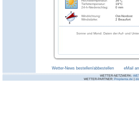
Höchsttemperatur:
36°C
Tiefsttemperatur:
19°C
24-h-Niederschlag:
0 mm
Windrichtung:
Ost-Nordost
Windstärke:
2 Beaufort
Sonne und Mond: Daten der Auf- und Unter
Wetter-News bestellen/abbestellen
--------
eMail a
WETTER-NETZWERK:
WE
WETTER-PARTNER:
Proplanta.de
|
do