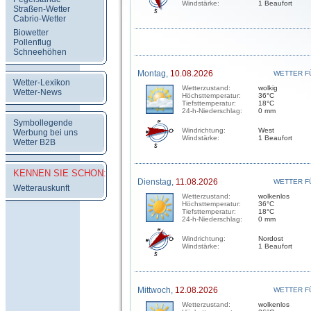
Windstärke:
1 Beaufort
Straßen-Wetter
Cabrio-Wetter
Biowetter
Pollenflug
Schneehöhen
Montag,
10.08.2026
WETTER F
Wetter-Lexikon
Wetterzustand:
wolkig
Wetter-News
Höchsttemperatur:
36°C
Tiefsttemperatur:
18°C
24-h-Niederschlag:
0 mm
Symbollegende
Windrichtung:
West
Werbung bei uns
Windstärke:
1 Beaufort
Wetter B2B
KENNEN SIE SCHON:
Dienstag,
11.08.2026
WETTER F
Wetterauskunft
Wetterzustand:
wolkenlos
Höchsttemperatur:
36°C
Tiefsttemperatur:
18°C
24-h-Niederschlag:
0 mm
Windrichtung:
Nordost
Windstärke:
1 Beaufort
Mittwoch,
12.08.2026
WETTER F
Wetterzustand:
wolkenlos