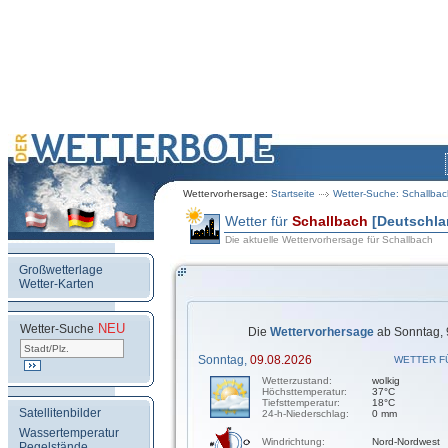
Wettervorhersage:
Startseite
Wetter-Suche: Schallbac
Wetter für
Schallbach
[Deutschla
Die aktuelle Wettervorhersage für Schallbach
Großwetterlage
Wetter-Karten
NEU
.
Wetter-Suche
Die
Wettervorhersage
ab Sonntag, 
Sonntag,
09.08.2026
WETTER F
Wetterzustand:
wolkig
Höchsttemperatur:
37°C
Tiefsttemperatur:
18°C
Satellitenbilder
24-h-Niederschlag:
0 mm
Wassertemperatur
Windrichtung:
Nord-Nordwest
Pegelstände