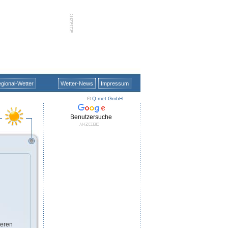
gional-Wetter
Wetter-News
Impressum
©
Q.met GmbH
Benutzersuche
teren