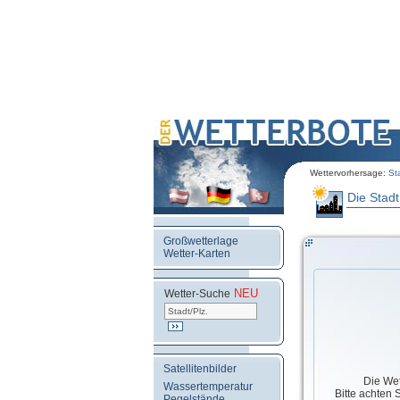
Wettervorhersage:
St
Die Stadt
Großwetterlage
Wetter-Karten
NEU
.
Wetter-Suche
Satellitenbilder
Die Wet
Wassertemperatur
Bitte achten 
Pegelstände