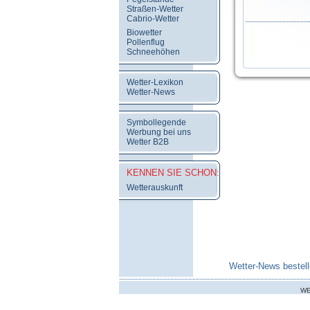
Straßen-Wetter
Cabrio-Wetter
Biowetter
Pollenflug
Schneehöhen
Wetter-Lexikon
Wetter-News
Symbollegende
Werbung bei uns
Wetter B2B
KENNEN SIE SCHON:
Wetterauskunft
Wetter-News bestell
WE