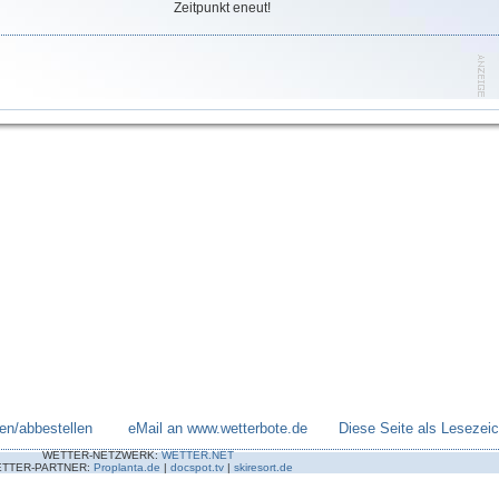
Zeitpunkt eneut!
en/abbestellen
--------
eMail an www.wetterbote.de
-------
Diese Seite als Lesezei
WETTER-NETZWERK:
WETTER.NET
TTER-PARTNER:
Proplanta.de
|
docspot.tv
|
skiresort.de