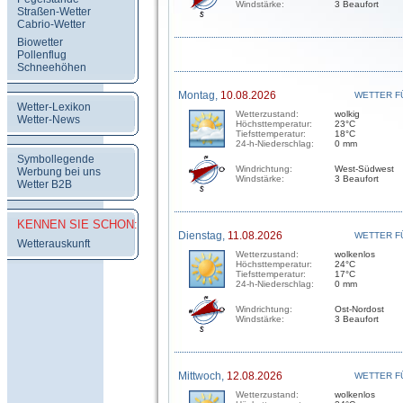
Windstärke:
3 Beaufort
Straßen-Wetter
Cabrio-Wetter
Biowetter
Pollenflug
Schneehöhen
Montag,
10.08.2026
WETTER F
Wetter-Lexikon
Wetterzustand:
wolkig
Wetter-News
Höchsttemperatur:
23°C
Tiefsttemperatur:
18°C
24-h-Niederschlag:
0 mm
Symbollegende
Windrichtung:
West-Südwest
Werbung bei uns
Windstärke:
3 Beaufort
Wetter B2B
KENNEN SIE SCHON:
Dienstag,
11.08.2026
WETTER F
Wetterauskunft
Wetterzustand:
wolkenlos
Höchsttemperatur:
24°C
Tiefsttemperatur:
17°C
24-h-Niederschlag:
0 mm
Windrichtung:
Ost-Nordost
Windstärke:
3 Beaufort
Mittwoch,
12.08.2026
WETTER F
Wetterzustand:
wolkenlos