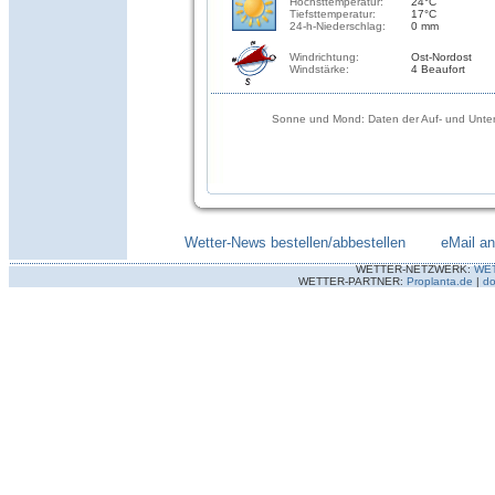
Höchsttemperatur:
24°C
Tiefsttemperatur:
17°C
24-h-Niederschlag:
0 mm
Windrichtung:
Ost-Nordost
Windstärke:
4 Beaufort
Sonne und Mond: Daten der Auf- und Unter
Wetter-News bestellen/abbestellen
--------
eMail a
WETTER-NETZWERK:
WE
WETTER-PARTNER:
Proplanta.de
|
do