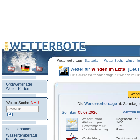
Wettervorhersage:
Startseite
Wetter-Suche: Winden im
Wetter für
Winden im Elztal
[Deut
Die aktuelle Wettervorhersage für Winden im Elz
Großwetterlage
Wetter-Karten
Wette
NEU
.
Wetter-Suche
Die
Wettervorhersage
ab Sonntag, 
Sonntag,
09.08.2026
WETTER F
Wetterzustand:
Regenschauer
Höchsttemperatur:
24°C
Tiefsttemperatur:
17°C
Satellitenbilder
24-h-Niederschlag:
0 mm
Wassertemperatur
Windrichtung:
West-Südwest
Pegelstände