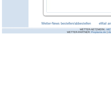
Wetter-News bestellen/abbestellen
--------
eMail a
WETTER-NETZWERK:
WE
WETTER-PARTNER:
Proplanta.de
|
do