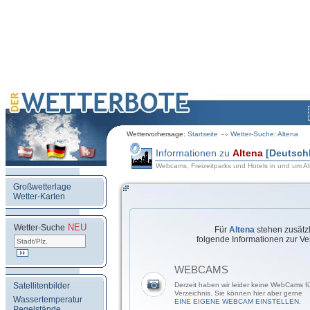
Wettervorhersage:
Startseite
Wetter-Suche: Altena
Informationen zu
Altena
[Deutsch
Webcams, Freizeitparks und Hotels in und um A
Großwetterlage
Wetter-Karten
NEU
.
Wetter-Suche
Für
Altena
stehen zusätzl
folgende Informationen zur Ve
WEBCAMS
Satellitenbilder
Derzeit haben wir leider keine WebCams fü
Verzeichnis. Sie können hier aber gerne
Wassertemperatur
EINE EIGENE WEBCAM EINSTELLEN.
Pegelstände