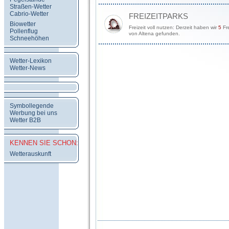
Straßen-Wetter
Cabrio-Wetter
FREIZEITPARKS
Biowetter
Freizeit voll nutzen: Derzeit haben wir
5
Fre
Pollenflug
von Altena gefunden.
Schneehöhen
Wetter-Lexikon
Wetter-News
Symbollegende
Werbung bei uns
Wetter B2B
KENNEN SIE SCHON:
Wetterauskunft