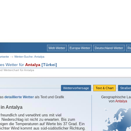
Welt-Wetter
Europa-Wetter
Deutschland-Wetter
Re
artseite
Wetter-Suche: Antalya
rtes Wetter für
Antalya
[Türkei]
nd Wetterchart für Antalya
Wettervorhersage
Text & Chart
Straße
as
detaillierte Wetter
als Text und Grafik
Geographische La
von
Antalya
in Antalya
 freundlich und verwöhnt uns mit viel
Niederschlag ist nicht zu erwarten. Bis zum
igen die Temperaturen auf Werte bis 37 Grad. Ein
ichter Wind kommt aus süd-südöstlicher Richtung.