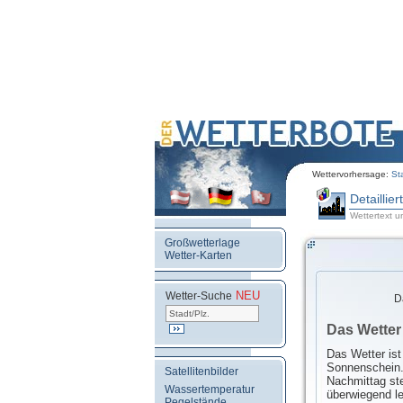
Wettervorhersage:
St
Detaillie
Wettertext u
Großwetterlage
Wetter-Karten
NEU
.
Wetter-Suche
D
Das Wetter 
Das Wetter ist
Sonnenschein. 
Satellitenbilder
Nachmittag ste
Wassertemperatur
überwiegend le
Pegelstände