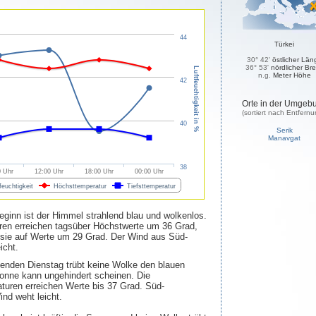
44
Türkei
30° 42'
östlicher Län
36° 53'
nördlicher Bre
Luftfeuchtigkeit in %
n.g.
Meter Höhe
42
Orte in der Umgeb
(sortiert nach Entfernu
40
Serik
Manavgat
38
0 Uhr
12:00 Uhr
18:00 Uhr
00:00 Uhr
feuchtigkeit
Höchsttemperatur
Tiefsttemperatur
inn ist der Himmel strahlend blau und wolkenlos.
ren erreichen tagsüber Höchstwerte um 36 Grad,
 sie auf Werte um 29 Grad. Der Wind aus Süd-
icht.
enden Dienstag trübt keine Wolke den blauen
onne kann ungehindert scheinen. Die
turen erreichen Werte bis 37 Grad. Süd-
ind weht leicht.