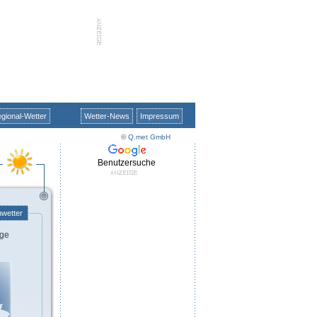
gional-Wetter
Wetter-News
Impressum
©
Q.met GmbH
Benutzersuche
nwetter
ge