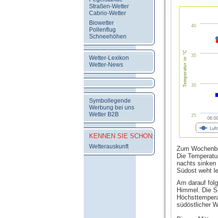
Straßen-Wetter
Cabrio-Wetter
Biowetter
40
Pollenflug
Schneehöhen
Temperatur in °C
35
Wetter-Lexikon
Wetter-News
30
Symbollegende
Werbung bei uns
Wetter B2B
25
06:0
Luft
KENNEN SIE SCHON:
Wetterauskunft
Zum Wochenbeg
Die Temperatu
nachts sinken
Südost weht le
Am darauf folg
Himmel. Die S
Höchsttempera
südöstlicher W