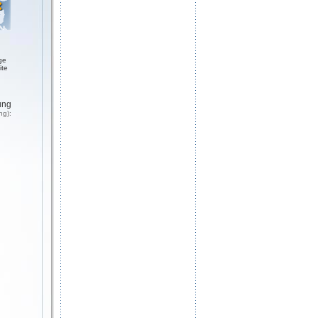
ge
ite
ung
ng):