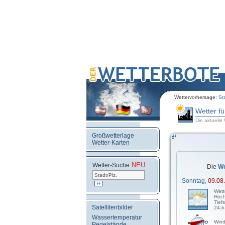
Wettervorhersage:
St
Wetter f
Die aktuelle
Großwetterlage
Wetter-Karten
NEU
.
Wetter-Suche
Die
We
Sonntag,
09.08
Wett
Höch
Tief
Satellitenbilder
24-h
Wassertemperatur
Wind
Pegelstände