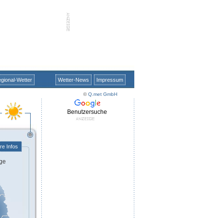
gional-Wetter
Wetter-News
Impressum
©
Q.met GmbH
Benutzersuche
re Infos
ge
n