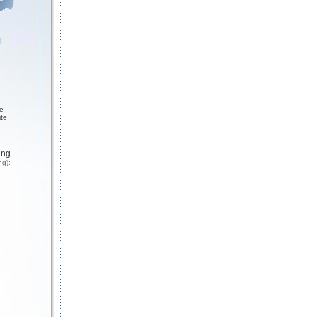
g
ge
ite
ung
ng):