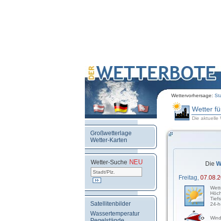
Wettervorhersage:
St
Wetter f
Die aktuelle
Großwetterlage
Wetter-Karten
NEU
.
Wetter-Suche
Die
W
Freitag,
07.08.
Wett
Höch
Tief
Satellitenbilder
24-h
Wassertemperatur
Wind
Pegelstände