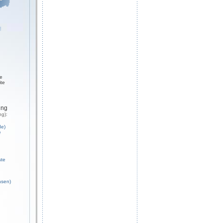
ge
ite
ung
ng):
de)
e
ste
hsen)