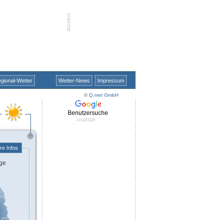
gional-Wetter
Wetter-News
Impressum
©
Q.met GmbH
Benutzersuche
re Infos
ge