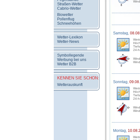
Wind
Straßen-Wetter
Cabrio-Wetter
Biowetter
Pollenflug
Schneehöhen
Samstag,
08.08
Wetter-Lexikon
Wett
Wetter-News
Höch
Tief
24-h
Symbollegende
Wind
Werbung bei uns
Wind
Wetter B2B
KENNEN SIE SCHON:
Sonntag,
09.08
Wetterauskunft
Wett
Höch
Tief
24-h
Wind
Wind
Montag,
10.08.
Wett