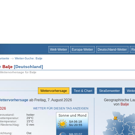
Welt-Wetter
Europa-Wetter
Deutschland-Wetter
Re
artseite
Wetter-Suche: Balje
ür
Balje
[Deutschland]
 Wettervorhersage für Balje
Wettervorhersage
Text & Chart
Straßenwetter
Weite
ettervorhersage
ab Freitag, 7. August 2026
Geographische La
von
Balje
2026
WETTER FÜR DIESEN TAG ANZEIGEN
erzustand:
heiter
sttemperatur:
29°C
sttemperatur:
15°C
SA 06:18
-Niederschlag:
0 mm
SU 20:55
richtung:
Ost
MA 00:02