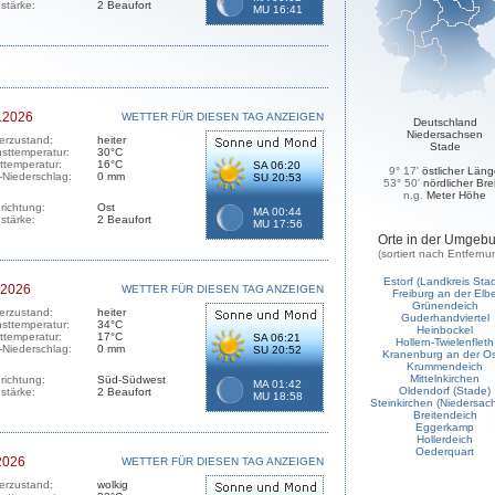
stärke:
2 Beaufort
MU 16:41
.2026
WETTER FÜR DIESEN TAG ANZEIGEN
Deutschland
Niedersachsen
erzustand:
heiter
Stade
sttemperatur:
30°C
sttemperatur:
16°C
SA 06:20
9° 17'
östlicher Län
-Niederschlag:
0 mm
SU 20:53
53° 50'
nördlicher Bre
n.g.
Meter Höhe
richtung:
Ost
MA 00:44
stärke:
2 Beaufort
MU 17:56
Orte in der Umgeb
(sortiert nach Entfernu
Estorf (Landkreis Sta
.2026
WETTER FÜR DIESEN TAG ANZEIGEN
Freiburg an der Elb
Grünendeich
erzustand:
heiter
Guderhandviertel
sttemperatur:
34°C
Heinbockel
sttemperatur:
17°C
SA 06:21
Hollern-Twielenfleth
-Niederschlag:
0 mm
SU 20:52
Kranenburg an der O
Krummendeich
Mittelnkirchen
richtung:
Süd-Südwest
MA 01:42
Oldendorf (Stade)
stärke:
2 Beaufort
MU 18:58
Steinkirchen (Niedersac
Breitendeich
Eggerkamp
Hollerdeich
Oederquart
2026
WETTER FÜR DIESEN TAG ANZEIGEN
erzustand:
wolkig