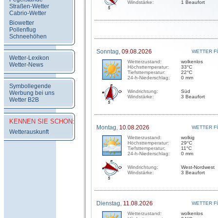
Windstärke:
1 Beaufort
Straßen-Wetter
Cabrio-Wetter
Biowetter
Pollenflug
Schneehöhen
Sonntag,
09.08.2026
WETTER F
Wetter-Lexikon
Wetterzustand:
wolkenlos
Wetter-News
Höchsttemperatur:
33°C
Tiefsttemperatur:
22°C
24-h-Niederschlag:
0 mm
Symbollegende
Windrichtung:
Süd
Werbung bei uns
Windstärke:
3 Beaufort
Wetter B2B
KENNEN SIE SCHON:
Montag,
10.08.2026
WETTER F
Wetterauskunft
Wetterzustand:
wolkig
Höchsttemperatur:
29°C
Tiefsttemperatur:
11°C
24-h-Niederschlag:
0 mm
Windrichtung:
West-Nordwest
Windstärke:
3 Beaufort
Dienstag,
11.08.2026
WETTER F
Wetterzustand:
wolkenlos