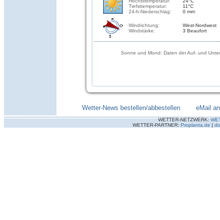
Höchsttemperatur:
24°C
Tiefsttemperatur:
11°C
24-h-Niederschlag:
0 mm
Windrichtung:
West-Nordwest
Windstärke:
3 Beaufort
Sonne und Mond: Daten der Auf- und Unter
Wetter-News bestellen/abbestellen
--------
eMail a
WETTER-NETZWERK:
WE
WETTER-PARTNER:
Proplanta.de
|
do