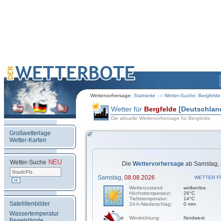
Wettervorhersage:
Startseite
Wetter-Suche: Bergfelde
Wetter für
Bergfelde
[Deutschlan
Die aktuelle Wettervorhersage für Bergfelde
Großwetterlage
Wetter-Karten
NEU
.
Wetter-Suche
Die
Wettervorhersage
ab Samstag, 
Samstag,
08.08.2026
WETTER F
Wetterzustand:
wolkenlos
Höchsttemperatur:
26°C
Tiefsttemperatur:
14°C
Satellitenbilder
24-h-Niederschlag:
0 mm
Wassertemperatur
Windrichtung:
Nordwest
Pegelstände