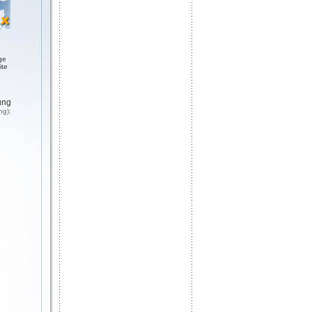
ge
ite
ung
ng):