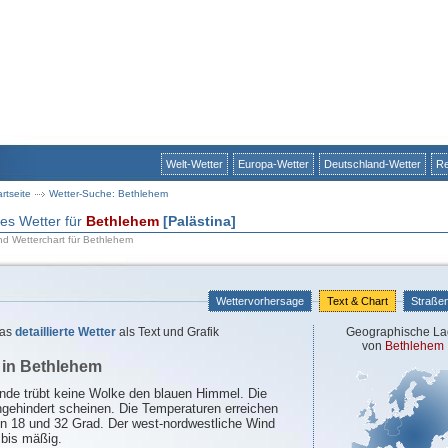
Welt-Wetter
Europa-Wetter
Deutschland-Wetter
Re
artseite
Wetter-Suche: Bethlehem
rtes Wetter für
Bethlehem
[Palästina]
nd Wetterchart für Bethlehem
Wettervorhersage
Text & Chart
Straße
as
detaillierte Wetter
als Text und Grafik
Geographische La
von
Bethlehem
 in Bethlehem
e trübt keine Wolke den blauen Himmel. Die
gehindert scheinen. Die Temperaturen erreichen
n 18 und 32 Grad. Der west-nordwestliche Wind
bis mäßig.