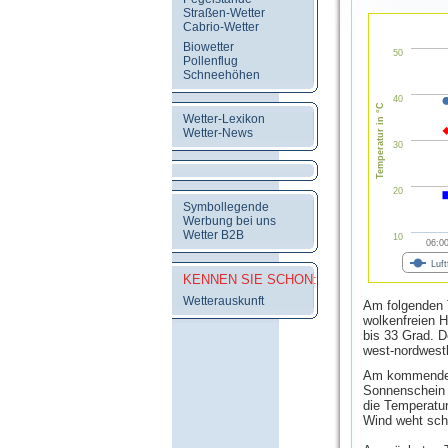
Straßen-Wetter
Cabrio-Wetter
Biowetter
50
Pollenflug
Schneehöhen
40
Temperatur in °C
Wetter-Lexikon
Wetter-News
30
20
Symbollegende
Werbung bei uns
Wetter B2B
10
06:0
Luft
KENNEN SIE SCHON:
Wetterauskunft
Am folgenden 
wolkenfreien 
bis 33 Grad. 
west-nordwest
Am kommenden 
Sonnenschein 
die Temperatur
Wind weht sch