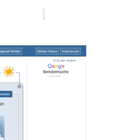
gional-Wetter
Wetter-News
Impressum
©
Q.met GmbH
Benutzersuche
nwetter
ge