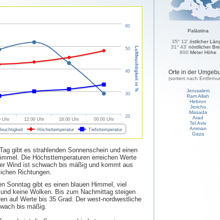
60
Palästina
35° 12'
östlicher Län
31° 43'
nördlicher Bre
Luftfeuchtigkeit in %
50
800
Meter Höhe
40
Orte in der Umgeb
(sortiert nach Entfernu
Jerusalem
30
Ram Allah
Hebron
Jericho
Masada
20
Arad
0 Uhr
12:00 Uhr
18:00 Uhr
00:00 Uhr
Tel Aviv
Amman
feuchtigkeit
Höchsttemperatur
Tiefsttemperatur
Gaza
Tag gibt es strahlenden Sonnenschein und einen
Himmel. Die Höchsttemperaturen erreichen Werte
Der Wind ist schwach bis mäßig und kommt aus
lichen Richtungen.
Sonntag gibt es einen blauen Himmel, viel
und keine Wolken. Bis zum Nachmittag steigen
en auf Werte bis 35 Grad. Der west-nordwestliche
wach bis mäßig.