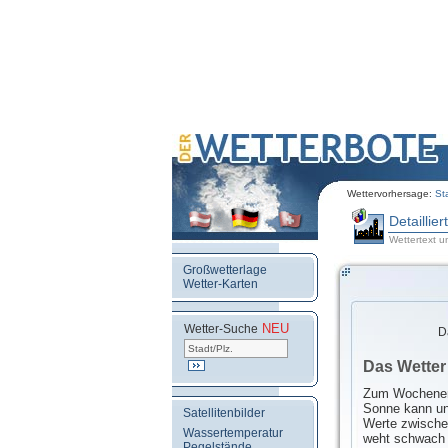
Wettervorhersage:
St
Detaillie
Wettertext u
Großwetterlage
Wetter-Karten
NEU
.
Wetter-Suche
D
Das Wetter
Zum Wochenend
Sonne kann un
Satellitenbilder
Werte zwische
Wassertemperatur
weht schwach 
Pegelstände