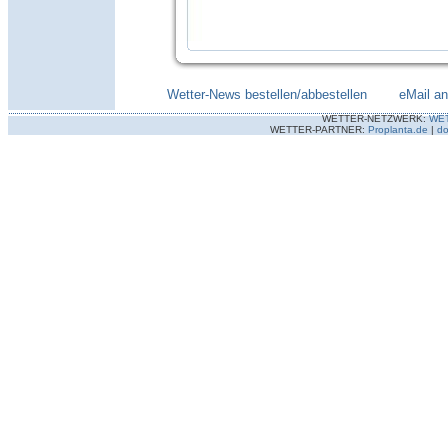
Wetter-News bestellen/abbestellen
--------
eMail a
WETTER-NETZWERK:
WE
WETTER-PARTNER:
Proplanta.de
|
do