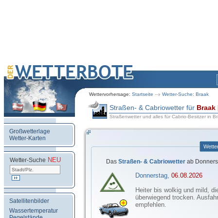
Wettervorhersage:
Startseite
Wetter-Suche: Braak
Straßen- & Cabriowetter für
Braak
Straßenwetter und alles für Cabrio-Besitzer in B
Großwetterlage
Wetter-Karten
Wette
NEU
.
Wetter-Suche
Das
Straßen- & Cabriowetter
ab Donnerst
Donnerstag,
06.08.2026
Heiter bis wolkig und mild, di
überwiegend trocken. Ausfahr
Satellitenbilder
empfehlen.
Wassertemperatur
Pegelstände