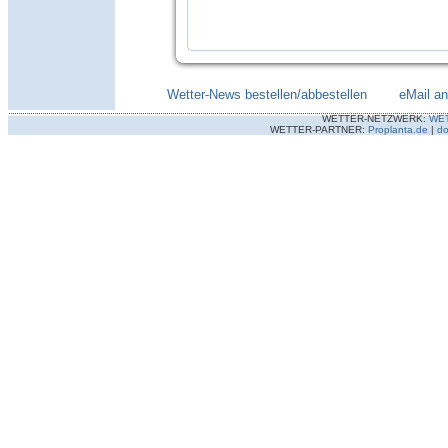
Wetter-News bestellen/abbestellen
--------
eMail a
WETTER-NETZWERK:
WE
WETTER-PARTNER:
Proplanta.de
|
do