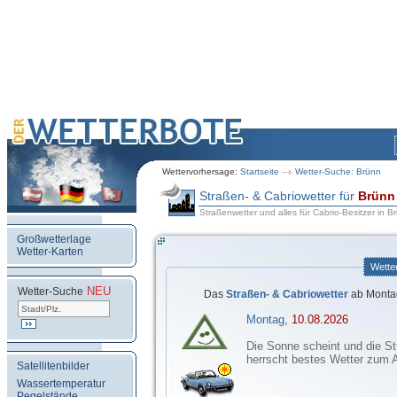
Wettervorhersage:
Startseite
Wetter-Suche: Brünn
Straßen- & Cabriowetter für
Brünn
Straßenwetter und alles für Cabrio-Besitzer in B
Großwetterlage
Wetter-Karten
Wette
NEU
.
Wetter-Suche
Das
Straßen- & Cabriowetter
ab Montag
Montag,
10.08.2026
Die Sonne scheint und die St
herrscht bestes Wetter zum 
Satellitenbilder
Wassertemperatur
Pegelstände