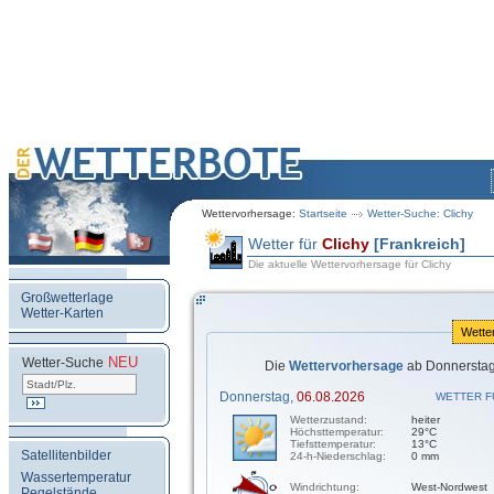
Wettervorhersage:
Startseite
Wetter-Suche: Clichy
Wetter für
Clichy
[Frankreich]
Die aktuelle Wettervorhersage für Clichy
Großwetterlage
Wetter-Karten
Wette
NEU
.
Wetter-Suche
Die
Wettervorhersage
ab Donnerstag
Donnerstag,
06.08.2026
WETTER F
Wetterzustand:
heiter
Höchsttemperatur:
29°C
Tiefsttemperatur:
13°C
Satellitenbilder
24-h-Niederschlag:
0 mm
Wassertemperatur
Windrichtung:
West-Nordwest
Pegelstände