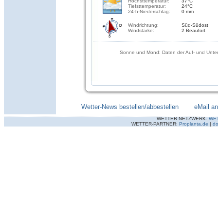
Höchsttemperatur:
37°C
Tiefsttemperatur:
24°C
24-h-Niederschlag:
0 mm
Windrichtung:
Süd-Südost
Windstärke:
2 Beaufort
Sonne und Mond: Daten der Auf- und Unter
Wetter-News bestellen/abbestellen
--------
eMail a
WETTER-NETZWERK:
WE
WETTER-PARTNER:
Proplanta.de
|
do