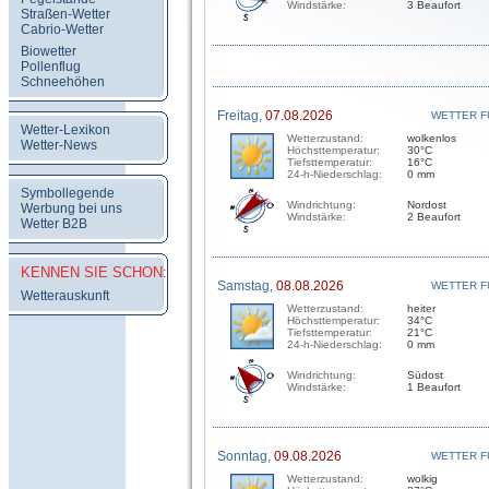
Windstärke:
3 Beaufort
Straßen-Wetter
Cabrio-Wetter
Biowetter
Pollenflug
Schneehöhen
Freitag,
07.08.2026
WETTER F
Wetter-Lexikon
Wetterzustand:
wolkenlos
Wetter-News
Höchsttemperatur:
30°C
Tiefsttemperatur:
16°C
24-h-Niederschlag:
0 mm
Symbollegende
Windrichtung:
Nordost
Werbung bei uns
Windstärke:
2 Beaufort
Wetter B2B
KENNEN SIE SCHON:
Samstag,
08.08.2026
WETTER F
Wetterauskunft
Wetterzustand:
heiter
Höchsttemperatur:
34°C
Tiefsttemperatur:
21°C
24-h-Niederschlag:
0 mm
Windrichtung:
Südost
Windstärke:
1 Beaufort
Sonntag,
09.08.2026
WETTER F
Wetterzustand:
wolkig