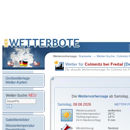
Wettervorhersage:
Startseite
Wetter-Suche: Colmnitz be
Wetter für
Colmnitz bei Freital
[D
Die aktuelle Wettervorhersage für Colmnitz bei Fr
Großwetterlage
Wetter-Karten
NEU
.
Wetter-Suche
Die
Wettervorhersage
ab Samstag, 
Samstag,
08.08.2026
WETTER F
Wetterzustand:
wolkenlos
Höchsttemperatur:
26°C
Tiefsttemperatur:
15°C
Satellitenbilder
24-h-Niederschlag:
0 mm
Wassertemperatur
Windrichtung:
Nordost
Pegelstände