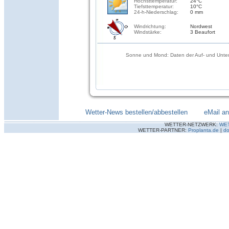
Höchsttemperatur:
24°C
Tiefsttemperatur:
10°C
24-h-Niederschlag:
0 mm
Windrichtung:
Nordwest
Windstärke:
3 Beaufort
Sonne und Mond: Daten der Auf- und Unter
Wetter-News bestellen/abbestellen
--------
eMail a
WETTER-NETZWERK:
WE
WETTER-PARTNER:
Proplanta.de
|
do