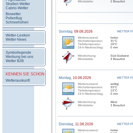
Windstärke:
2 Beaufort
Straßen-Wetter
Cabrio-Wetter
Biowetter
Pollenflug
Schneehöhen
Sonntag,
09.08.2026
WETTER F
Wetter-Lexikon
Wetterzustand:
heiter
Wetter-News
Höchsttemperatur:
31°C
Tiefsttemperatur:
19°C
24-h-Niederschlag:
0 mm
Symbollegende
Windrichtung:
Süd-Südwest
Werbung bei uns
Windstärke:
3 Beaufort
Wetter B2B
KENNEN SIE SCHON:
Montag,
10.08.2026
WETTER F
Wetterauskunft
Wetterzustand:
wolkig
Höchsttemperatur:
33°C
Tiefsttemperatur:
13°C
24-h-Niederschlag:
0 mm
Windrichtung:
West
Windstärke:
3 Beaufort
Dienstag,
11.08.2026
WETTER F
Wetterzustand:
heiter