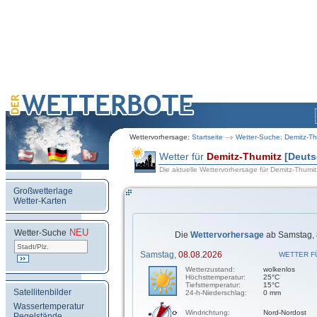
Wettervorhersage:
Startseite
Wetter-Suche: Demitz-Th
Wetter für
Demitz-Thumitz
[Deuts
Die aktuelle Wettervorhersage für Demitz-Thumit
Großwetterlage
Wetter-Karten
NEU
.
Wetter-Suche
Die
Wettervorhersage
ab Samstag, 
Samstag,
08.08.2026
WETTER F
Wetterzustand:
wolkenlos
Höchsttemperatur:
25°C
Tiefsttemperatur:
15°C
Satellitenbilder
24-h-Niederschlag:
0 mm
Wassertemperatur
Windrichtung:
Nord-Nordost
Pegelstände