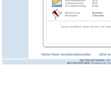
Höchsttemperatur:
25°C
Tiefsttemperatur:
11°C
24-h-Niederschlag:
0 mm
Windrichtung:
Nordwest
Windstärke:
3 Beaufort
Sonne und Mond: Daten der Auf- und Unter
Wetter-News bestellen/abbestellen
--------
eMail a
WETTER-NETZWERK:
WE
WETTER-PARTNER:
Proplanta.de
|
do