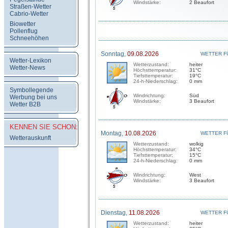
Windstärke:
2 Beaufort
Straßen-Wetter
Cabrio-Wetter
Biowetter
Pollenflug
Schneehöhen
Sonntag,
09.08.2026
WETTER F
Wetter-Lexikon
Wetterzustand:
heiter
Wetter-News
Höchsttemperatur:
31°C
Tiefsttemperatur:
19°C
24-h-Niederschlag:
0 mm
Symbollegende
Windrichtung:
Süd
Werbung bei uns
Windstärke:
3 Beaufort
Wetter B2B
KENNEN SIE SCHON:
Montag,
10.08.2026
WETTER F
Wetterauskunft
Wetterzustand:
wolkig
Höchsttemperatur:
34°C
Tiefsttemperatur:
15°C
24-h-Niederschlag:
0 mm
Windrichtung:
West
Windstärke:
3 Beaufort
Dienstag,
11.08.2026
WETTER F
Wetterzustand:
heiter