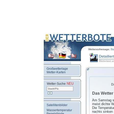
Wettervorhersage:
St
Detaillie
Wettertext u
Großwetterlage
Wetter-Karten
NEU
.
Wetter-Suche
D
Das Wetter
Am Samstag sc
meist dichte W
Satellitenbilder
Die Temperatu
Wassertemperatur
nachts sinken 
Pegelstände