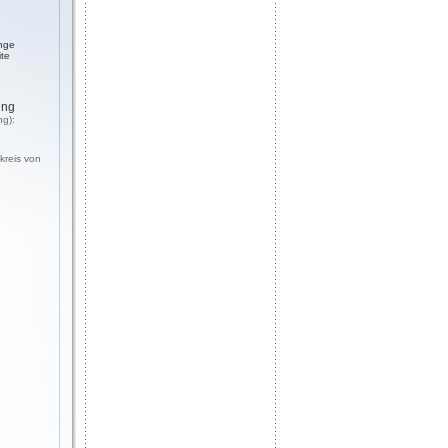
nge
ite
ung
ng):
kreis von