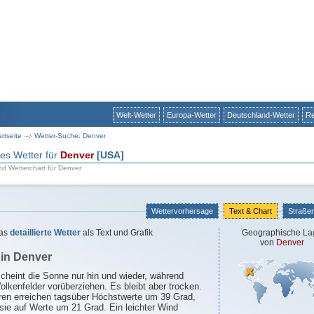
Welt-Wetter
Europa-Wetter
Deutschland-Wetter
Re
artseite
Wetter-Suche: Denver
rtes Wetter für
Denver
[USA]
nd Wetterchart für Denver
Wettervorhersage
Text & Chart
Straße
as
detaillierte Wetter
als Text und Grafik
Geographische La
von
Denver
 in Denver
heint die Sonne nur hin und wieder, während
olkenfelder vorüberziehen. Es bleibt aber trocken.
ren erreichen tagsüber Höchstwerte um 39 Grad,
sie auf Werte um 21 Grad. Ein leichter Wind