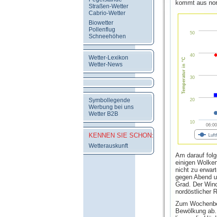
kommt aus nord
Straßen-Wetter
Cabrio-Wetter
Biowetter
Pollenflug
50
Schneehöhen
40
Wetter-Lexikon
Temperatur in °C
Wetter-News
30
Symbollegende
20
Werbung bei uns
Wetter B2B
10
06:00
KENNEN SIE SCHON:
Luft
Wetterauskunft
Am darauf folg
einigen Wolken
nicht zu erwar
gegen Abend un
Grad. Der Win
nordöstlicher 
Zum Wochenbeg
Bewölkung ab. 