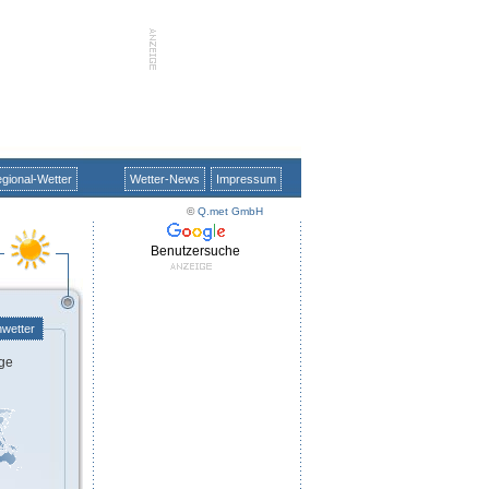
gional-Wetter
Wetter-News
Impressum
©
Q.met GmbH
Benutzersuche
nwetter
ge