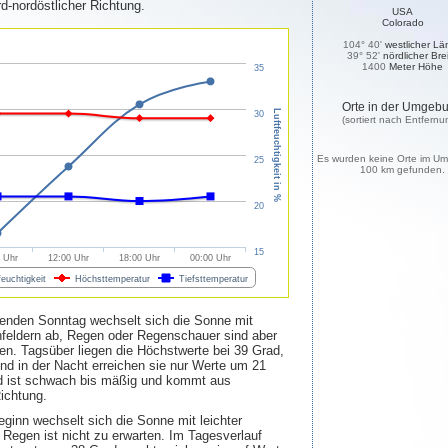
-nordöstlicher Richtung.
USA
Colorado
104° 40'
westlicher Lä
39° 52'
nördlicher Bre
1400
Meter Höhe
35
Orte in der Umgeb
Luftfeuchtigkeit in %
30
(sortiert nach Entfernu
Es wurden keine Orte im Um
25
100 km gefunden.
20
15
 Uhr
12:00 Uhr
18:00 Uhr
00:00 Uhr
feuchtigkeit
Höchsttemperatur
Tiefsttemperatur
enden Sonntag wechselt sich die Sonne mit
feldern ab, Regen oder Regenschauer sind aber
ten. Tagsüber liegen die Höchstwerte bei 39 Grad,
d in der Nacht erreichen sie nur Werte um 21
d ist schwach bis mäßig und kommt aus
Richtung.
inn wechselt sich die Sonne mit leichter
Regen ist nicht zu erwarten. Im Tagesverlauf