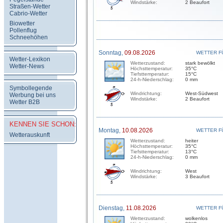
Windstärke:
2 Beaufort
Straßen-Wetter
Cabrio-Wetter
Biowetter
Pollenflug
Schneehöhen
Sonntag,
09.08.2026
WETTER F
Wetter-Lexikon
Wetterzustand:
stark bewölkt
Wetter-News
Höchsttemperatur:
35°C
Tiefsttemperatur:
15°C
24-h-Niederschlag:
0 mm
Symbollegende
Windrichtung:
West-Südwest
Werbung bei uns
Windstärke:
2 Beaufort
Wetter B2B
KENNEN SIE SCHON:
Montag,
10.08.2026
WETTER F
Wetterauskunft
Wetterzustand:
heiter
Höchsttemperatur:
35°C
Tiefsttemperatur:
13°C
24-h-Niederschlag:
0 mm
Windrichtung:
West
Windstärke:
3 Beaufort
Dienstag,
11.08.2026
WETTER F
Wetterzustand:
wolkenlos