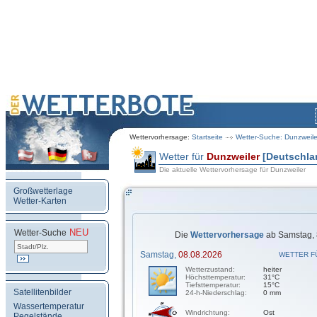
Wettervorhersage:
Startseite
Wetter-Suche: Dunzweile
Wetter für
Dunzweiler
[Deutschla
Die aktuelle Wettervorhersage für Dunzweiler
Großwetterlage
Wetter-Karten
NEU
.
Wetter-Suche
Die
Wettervorhersage
ab Samstag, 
Samstag,
08.08.2026
WETTER F
Wetterzustand:
heiter
Höchsttemperatur:
31°C
Tiefsttemperatur:
15°C
Satellitenbilder
24-h-Niederschlag:
0 mm
Wassertemperatur
Windrichtung:
Ost
Pegelstände