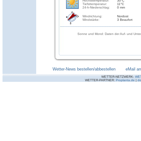
Höchsttemperatur:
30°C
Tiefsttemperatur:
11°C
24-h-Niederschlag:
0 mm
Windrichtung:
Nordost
Windstärke:
3 Beaufort
Sonne und Mond: Daten der Auf- und Unter
Wetter-News bestellen/abbestellen
--------
eMail a
WETTER-NETZWERK:
WE
WETTER-PARTNER:
Proplanta.de
|
do