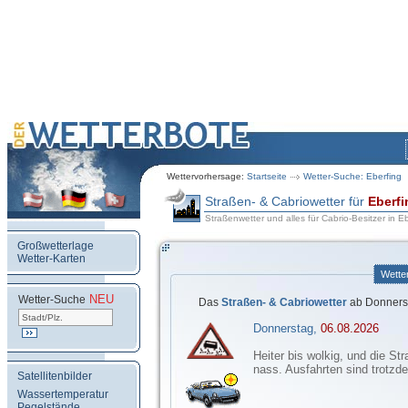
Wettervorhersage:
Startseite
Wetter-Suche: Eberfing
Straßen- & Cabriowetter für
Eberfi
Straßenwetter und alles für Cabrio-Besitzer in E
Großwetterlage
Wetter-Karten
Wette
NEU
.
Wetter-Suche
Das
Straßen- & Cabriowetter
ab Donnerst
Donnerstag,
06.08.2026
Heiter bis wolkig, und die Str
nass. Ausfahrten sind trotzd
Satellitenbilder
Wassertemperatur
Pegelstände