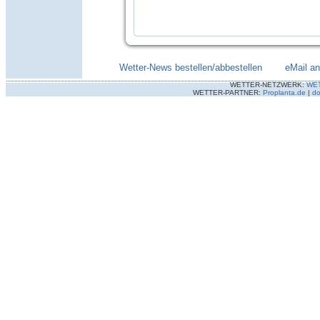
Wetter-News bestellen/abbestellen
--------
eMail a
WETTER-NETZWERK:
WE
WETTER-PARTNER:
Proplanta.de
|
do