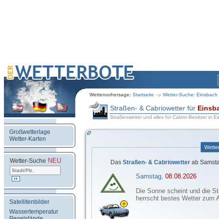
Wettervorhersage:
Startseite
Wetter-Suche: Einsbach
Straßen- & Cabriowetter für
Einsb
Straßenwetter und alles für Cabrio-Besitzer in E
Großwetterlage
Wetter-Karten
Wette
NEU
.
Wetter-Suche
Das
Straßen- & Cabriowetter
ab Samsta
Samstag,
08.08.2026
Die Sonne scheint und die St
herrscht bestes Wetter zum 
Satellitenbilder
Wassertemperatur
Pegelstände