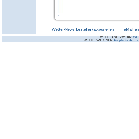
Wetter-News bestellen/abbestellen
--------
eMail a
WETTER-NETZWERK:
WE
WETTER-PARTNER:
Proplanta.de
|
do