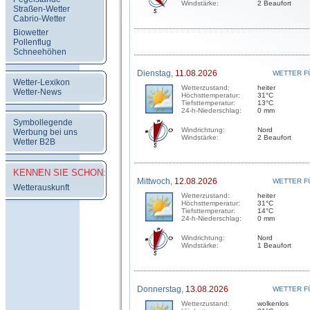
Windstärke:
2 Beaufort
Straßen-Wetter
Cabrio-Wetter
Biowetter
Pollenflug
Schneehöhen
Dienstag,
11.08.2026
WETTER F
Wetter-Lexikon
Wetterzustand:
heiter
Wetter-News
Höchsttemperatur:
31°C
Tiefsttemperatur:
13°C
24-h-Niederschlag:
0 mm
Symbollegende
Windrichtung:
Nord
Werbung bei uns
Windstärke:
2 Beaufort
Wetter B2B
KENNEN SIE SCHON:
Mittwoch,
12.08.2026
WETTER F
Wetterauskunft
Wetterzustand:
heiter
Höchsttemperatur:
31°C
Tiefsttemperatur:
14°C
24-h-Niederschlag:
0 mm
Windrichtung:
Nord
Windstärke:
1 Beaufort
Donnerstag,
13.08.2026
WETTER F
Wetterzustand:
wolkenlos