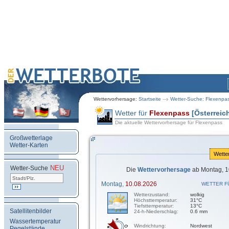
Wettervorhersage:
Startseite
Wetter-Suche: Flexenpa
Wetter für
Flexenpass
[Österreic
Die aktuelle Wettervorhersage für Flexenpass
Großwetterlage
Wetter-Karten
Wette
NEU
.
Wetter-Suche
Die
Wettervorhersage
ab Montag, 1
Montag,
10.08.2026
WETTER F
Wetterzustand:
wolkig
Höchsttemperatur:
31°C
Tiefsttemperatur:
13°C
Satellitenbilder
24-h-Niederschlag:
0.6 mm
Wassertemperatur
Windrichtung:
Nordwest
Pegelstände