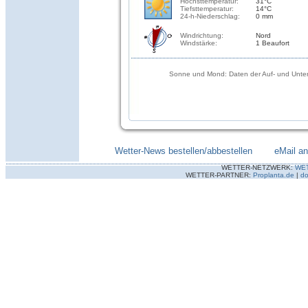
Höchsttemperatur:
31°C
Tiefsttemperatur:
14°C
24-h-Niederschlag:
0 mm
Windrichtung:
Nord
Windstärke:
1 Beaufort
Sonne und Mond: Daten der Auf- und Unter
Wetter-News bestellen/abbestellen
--------
eMail a
WETTER-NETZWERK:
WE
WETTER-PARTNER:
Proplanta.de
|
do