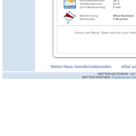
Höchsttemperatur:
36°C
Tiefsttemperatur:
12°C
24-h-Niederschlag:
0 mm
Windrichtung:
West-Nordwest
Windstärke:
3 Beaufort
Sonne und Mond: Daten der Auf- und Unter
Wetter-News bestellen/abbestellen
--------
eMail a
WETTER-NETZWERK:
WE
WETTER-PARTNER:
Proplanta.de
|
do