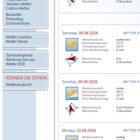
Windstärke:
3 Beaufort
Straßen-Wetter
Cabrio-Wetter
Biowetter
Pollenflug
Schneehöhen
Samstag,
08.08.2026
WETTER F
Wetter-Lexikon
Wetterzustand:
wolkenlos
Wetter-News
Höchsttemperatur:
27°C
Tiefsttemperatur:
15°C
24-h-Niederschlag:
0 mm
Symbollegende
Windrichtung:
Ost
Werbung bei uns
Windstärke:
2 Beaufort
Wetter B2B
KENNEN SIE SCHON:
Sonntag,
09.08.2026
WETTER F
Wetterauskunft
Wetterzustand:
heiter
Höchsttemperatur:
35°C
Tiefsttemperatur:
22°C
24-h-Niederschlag:
0 mm
Windrichtung:
Süd-Südost
Windstärke:
2 Beaufort
Montag,
10.08.2026
WETTER F
Wetterzustand:
wolkig