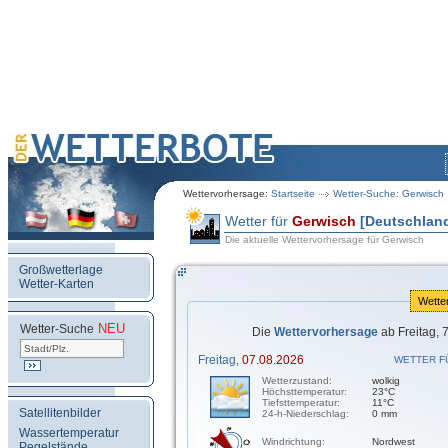
Wettervorhersage:
Startseite
Wetter-Suche: Gerwisch
Wetter für
Gerwisch
[Deutschlan
Die aktuelle Wettervorhersage für Gerwisch
Großwetterlage
Wetter-Karten
Wette
NEU
.
Wetter-Suche
Die
Wettervorhersage
ab Freitag, 
Freitag,
07.08.2026
WETTER F
Wetterzustand:
wolkig
Höchsttemperatur:
23°C
Tiefsttemperatur:
11°C
Satellitenbilder
24-h-Niederschlag:
0 mm
Wassertemperatur
Windrichtung:
Nordwest
Pegelstände