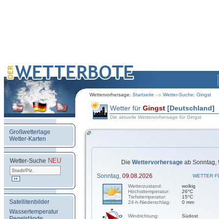
Wettervorhersage:
Startseite
Wetter-Suche: Gingst
Wetter für
Gingst
[Deutschland]
Die aktuelle Wettervorhersage für Gingst
Großwetterlage
Wetter-Karten
NEU
.
Wetter-Suche
Die
Wettervorhersage
ab Sonntag, 
Sonntag,
09.08.2026
WETTER F
Wetterzustand:
wolkig
Höchsttemperatur:
26°C
Tiefsttemperatur:
15°C
Satellitenbilder
24-h-Niederschlag:
0 mm
Wassertemperatur
Windrichtung:
Südost
Pegelstände