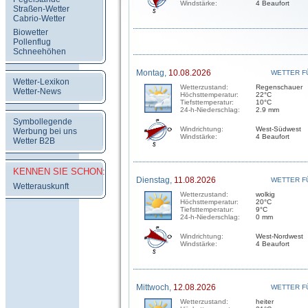
Windstärke:
4 Beaufort
Straßen-Wetter
Cabrio-Wetter
Biowetter
Pollenflug
Schneehöhen
Montag,
10.08.2026
WETTER F
Wetter-Lexikon
Wetterzustand:
Regenschauer
Wetter-News
Höchsttemperatur:
22°C
Tiefsttemperatur:
10°C
24-h-Niederschlag:
2.9 mm
Symbollegende
Windrichtung:
West-Südwest
Werbung bei uns
Windstärke:
4 Beaufort
Wetter B2B
KENNEN SIE SCHON:
Dienstag,
11.08.2026
WETTER F
Wetterauskunft
Wetterzustand:
wolkig
Höchsttemperatur:
20°C
Tiefsttemperatur:
9°C
24-h-Niederschlag:
0 mm
Windrichtung:
West-Nordwest
Windstärke:
4 Beaufort
Mittwoch,
12.08.2026
WETTER F
Wetterzustand:
heiter