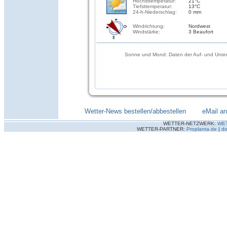
Höchsttemperatur:
21°C
Tiefsttemperatur:
13°C
24-h-Niederschlag:
0 mm
Windrichtung:
Nordwest
Windstärke:
3 Beaufort
Sonne und Mond: Daten der Auf- und Unter
Wetter-News bestellen/abbestellen
--------
eMail a
WETTER-NETZWERK:
WE
WETTER-PARTNER:
Proplanta.de
|
do