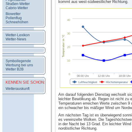
kommt aus west-südwestlicher Richtung.
Straßen-Wetter
Cabrio-Wetter
Biowetter
Pollenflug
40
Schneehöhen
30
Wetter-Lexikon
Temperatur in °C
Wetter-News
20
Symbollegende
10
Werbung bei uns
Wetter B2B
0
06:00 Uhr
12:00 Uhr
18:00 Uhr
KENNEN SIE SCHON:
Luftfeuchtigkeit
Höchsttemperatur
Wetterauskunft
Am darauf folgenden Dienstag wechselt sic
leichter Bewölkung ab. Regen ist nicht zu e
Temperaturen erreichen Werte zwischen 9 
ein schwacher bis mäßiger Wind um Nordw
Am nächsten Tag ist es überwiegend sonnig,
es vereinzelte Wolken. Die Tageshöchstwer
in der Nacht bei 13 Grad. Ein leichter Win
nordöstlicher Richtung.