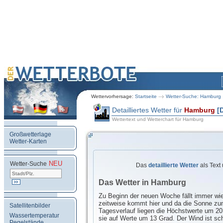
Wettervorhersage:
Startseite
Wetter-Suche: Hamburg
Detailliertes Wetter für
Hamburg
[
Wettertext und Wetterchart für Hamburg
Großwetterlage
Wetter-Karten
NEU
.
Wetter-Suche
Das
detaillierte Wetter
als Text
Das Wetter in Hamburg
Zu Beginn der neuen Woche fällt immer wi
zeitweise kommt hier und da die Sonne zu
Satellitenbilder
Tagesverlauf liegen die Höchstwerte um 20
Wassertemperatur
sie auf Werte um 13 Grad. Der Wind ist s
Pegelstände