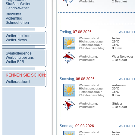
Windstärke:
2 Beaufort
Straßen-Wetter
Cabrio-Wetter
Biowetter
Pollenflug
Schneehöhen
Freitag,
07.08.2026
WETTER F
Wetter-Lexikon
Wetterzustand:
heiter
Wetter-News
Höchsttemperatur:
29°C
Tiefsttemperatur:
16°C
24-h-Niederschlag:
3.6 mm
Symbollegende
Windrichtung:
West-Nordwest
Werbung bei uns
Windstärke:
1 Beaufort
Wetter B2B
KENNEN SIE SCHON:
Samstag,
08.08.2026
WETTER F
Wetterauskunft
Wetterzustand:
wolkenlos
Höchsttemperatur:
30°C
Tiefsttemperatur:
16°C
24-h-Niederschlag:
0 mm
Windrichtung:
Südost
Windstärke:
1 Beaufort
Sonntag,
09.08.2026
WETTER F
Wetterzustand:
heiter