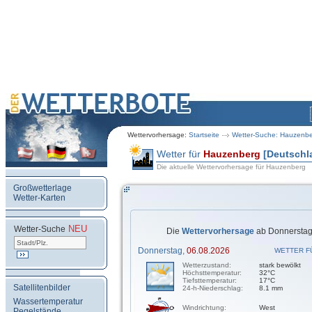
Wettervorhersage:
Startseite
Wetter-Suche: Hauzenb
Wetter für
Hauzenberg
[Deutschl
Die aktuelle Wettervorhersage für Hauzenberg
Großwetterlage
Wetter-Karten
NEU
.
Wetter-Suche
Die
Wettervorhersage
ab Donnerstag,
Donnerstag,
06.08.2026
WETTER F
Wetterzustand:
stark bewölkt
Höchsttemperatur:
32°C
Tiefsttemperatur:
17°C
Satellitenbilder
24-h-Niederschlag:
8.1 mm
Wassertemperatur
Windrichtung:
West
Pegelstände