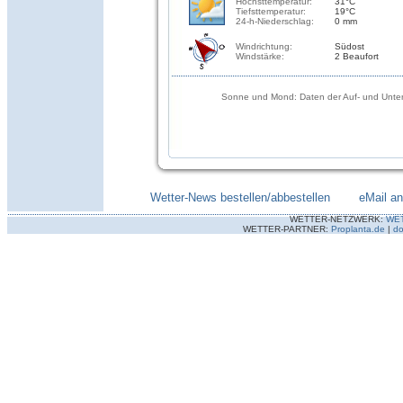
Höchsttemperatur:
31°C
Tiefsttemperatur:
19°C
24-h-Niederschlag:
0 mm
Windrichtung:
Südost
Windstärke:
2 Beaufort
Sonne und Mond: Daten der Auf- und Unter
Wetter-News bestellen/abbestellen
--------
eMail a
WETTER-NETZWERK:
WE
WETTER-PARTNER:
Proplanta.de
|
do