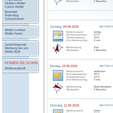
Windstärke:
2 Beaufort
Straßen-Wetter
Cabrio-Wetter
Biowetter
Pollenflug
Schneehöhen
Sonntag,
09.08.2026
WETTER F
Wetter-Lexikon
Wetterzustand:
wolkig
Wetter-News
Höchsttemperatur:
37°C
Tiefsttemperatur:
18°C
24-h-Niederschlag:
0 mm
Symbollegende
Windrichtung:
Süd
Werbung bei uns
Windstärke:
2 Beaufort
Wetter B2B
KENNEN SIE SCHON:
Montag,
10.08.2026
WETTER F
Wetterauskunft
Wetterzustand:
wolkenlos
Höchsttemperatur:
38°C
Tiefsttemperatur:
14°C
24-h-Niederschlag:
0 mm
Windrichtung:
West-Nordwest
Windstärke:
3 Beaufort
Dienstag,
11.08.2026
WETTER F
Wetterzustand:
heiter