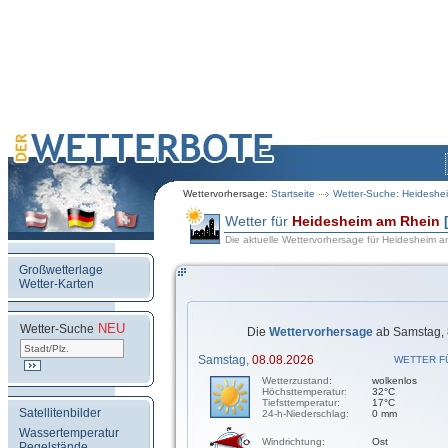
Wettervorhersage:
Startseite
Wetter-Suche: Heideshe
Wetter für
Heidesheim am Rhein
Die aktuelle Wettervorhersage für Heidesheim 
Großwetterlage
Wetter-Karten
NEU
.
Wetter-Suche
Die
Wettervorhersage
ab Samstag, 
Samstag,
08.08.2026
WETTER F
Wetterzustand:
wolkenlos
Höchsttemperatur:
32°C
Tiefsttemperatur:
17°C
Satellitenbilder
24-h-Niederschlag:
0 mm
Wassertemperatur
Windrichtung:
Ost
Pegelstände