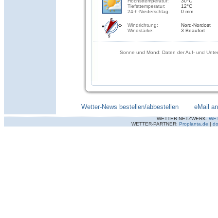
Höchsttemperatur:
30°C
Tiefsttemperatur:
12°C
24-h-Niederschlag:
0 mm
Windrichtung:
Nord-Nordost
Windstärke:
3 Beaufort
Sonne und Mond: Daten der Auf- und Unter
Wetter-News bestellen/abbestellen
--------
eMail a
WETTER-NETZWERK:
WE
WETTER-PARTNER:
Proplanta.de
|
do