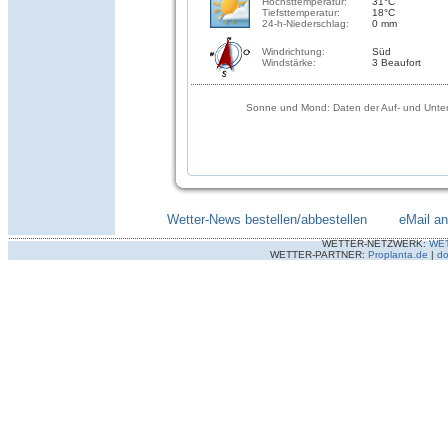
Höchsttemperatur:
31°C
Tiefsttemperatur:
18°C
24-h-Niederschlag:
0 mm
Windrichtung:
Süd
Windstärke:
3 Beaufort
Sonne und Mond: Daten der Auf- und Unter
Wetter-News bestellen/abbestellen
--------
eMail a
WETTER-NETZWERK:
WE
WETTER-PARTNER:
Proplanta.de
|
do