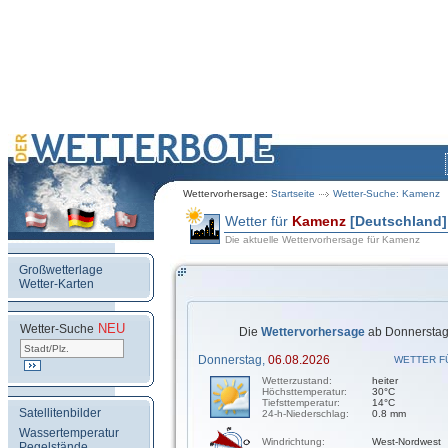
Wettervorhersage:
Startseite
Wetter-Suche: Kamenz
Wetter für
Kamenz
[Deutschland]
Die aktuelle Wettervorhersage für Kamenz
Großwetterlage
Wetter-Karten
NEU
.
Wetter-Suche
Die
Wettervorhersage
ab Donnerstag,
Donnerstag,
06.08.2026
WETTER F
Wetterzustand:
heiter
Höchsttemperatur:
30°C
Tiefsttemperatur:
14°C
Satellitenbilder
24-h-Niederschlag:
0.8 mm
Wassertemperatur
Windrichtung:
West-Nordwest
Pegelstände