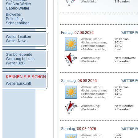
Windstärke:
3 Beaufort
Straßen-Wetter
Cabrio-Wetter
Biowetter
Pollenflug
Schneehöhen
Freitag,
07.08.2026
WETTER F
Wetter-Lexikon
Wetterzustand:
wolkenlos
Wetter-News
Höchsttemperatur:
26°C
Tiefsttemperatur:
12°C
24-h-Niederschlag:
0 mm
Symbollegende
Windrichtung:
Nord-Nordwest
Werbung bei uns
Windstärke:
2 Beaufort
Wetter B2B
KENNEN SIE SCHON:
Samstag,
08.08.2026
WETTER F
Wetterauskunft
Wetterzustand:
wolkenlos
Höchsttemperatur:
26°C
Tiefsttemperatur:
14°C
24-h-Niederschlag:
0 mm
Windrichtung:
Nord-Nordost
Windstärke:
2 Beaufort
Sonntag,
09.08.2026
WETTER F
Wetterzustand:
heiter