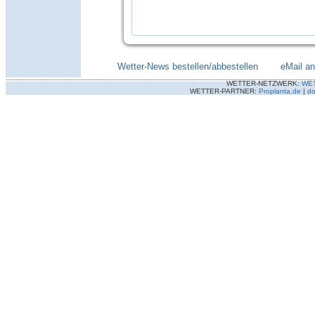
Wetter-News bestellen/abbestellen
--------
eMail a
WETTER-NETZWERK:
WE
WETTER-PARTNER:
Proplanta.de
|
do