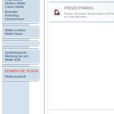
Straßen-Wetter
Cabrio-Wetter
FREIZEITPARKS
Biowetter
Freizeit voll nutzen: Derzeit haben wir
5
Fre
Pollenflug
von Köln gefunden.
Schneehöhen
Wetter-Lexikon
Wetter-News
Symbollegende
Werbung bei uns
Wetter B2B
KENNEN SIE SCHON:
Wetterauskunft