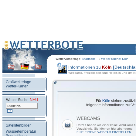
Wettervorhersage:
Startseite
Wetter-Suche: Köln
Informationen zu
Köln
[Deutschla
Webcams, Freizeitparks und Hotels in und um K
Großwetterlage
Wetter-Karten
NEU
.
Wetter-Suche
Für
Köln
stehen zusätzl
folgende Informationen zur Ve
WEBCAMS
Satellitenbilder
Derzeit haben wir leider keine WebCams f
Verzeichnis. Sie können hier aber gerne
Wassertemperatur
EINE EIGENE WEBCAM EINSTELLEN.
Pegelstände