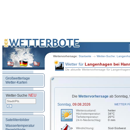
Wettervorhersage:
Startseite
Wetter-Suche: Langenh
Wetter für
Langenhagen bei Han
Die aktuelle Wettervorhersage für Langenhage
Großwetterlage
Wetter-Karten
NEU
.
Wetter-Suche
Die
Wettervorhersage
ab Sonntag, 
Sonntag,
09.08.2026
WETTER F
Wetterzustand:
heiter
Höchsttemperatur:
34°C
Tiefsttemperatur:
20°C
Satellitenbilder
24-h-Niederschlag:
0 mm
Wassertemperatur
Windrichtung:
Süd-Südwest
Pegelstände