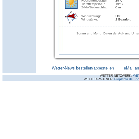
Höchsttemperatur:
29°C
Tiefsttemperatur:
15°C
24-h-Niederschlag:
0 mm
Windrichtung:
Ost
Windstärke:
2 Beaufort
Sonne und Mond: Daten der Auf- und Unter
Wetter-News bestellen/abbestellen
--------
eMail a
WETTER-NETZWERK:
WE
WETTER-PARTNER:
Proplanta.de
|
do