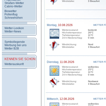
Windstärke:
3 Beaufort
Straßen-Wetter
Cabrio-Wetter
Biowetter
Pollenflug
Schneehöhen
Montag,
10.08.2026
WETTER F
Wetter-Lexikon
Wetterzustand:
bedeckt
Wetter-News
Höchsttemperatur:
26°C
Tiefsttemperatur:
11°C
24-h-Niederschlag:
0 mm
Symbollegende
Windrichtung:
Nord
Werbung bei uns
Windstärke:
3 Beaufort
Wetter B2B
KENNEN SIE SCHON:
Dienstag,
11.08.2026
WETTER F
Wetterauskunft
Wetterzustand:
wolkenlos
Höchsttemperatur:
25°C
Tiefsttemperatur:
11°C
24-h-Niederschlag:
0 mm
Windrichtung:
Nordwest
Windstärke:
3 Beaufort
Mittwoch,
12.08.2026
WETTER F
Wetterzustand:
wolkenlos