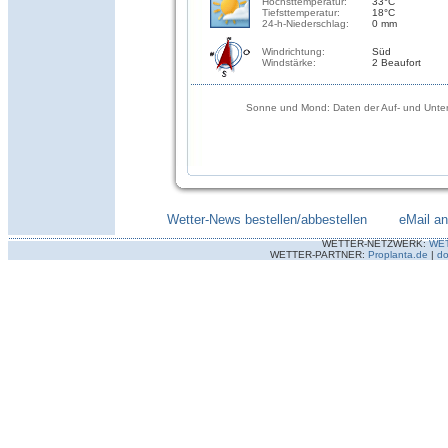
Höchsttemperatur:
33°C
Tiefsttemperatur:
18°C
24-h-Niederschlag:
0 mm
Windrichtung:
Süd
Windstärke:
2 Beaufort
Sonne und Mond: Daten der Auf- und Unter
Wetter-News bestellen/abbestellen
--------
eMail a
WETTER-NETZWERK:
WE
WETTER-PARTNER:
Proplanta.de
|
do