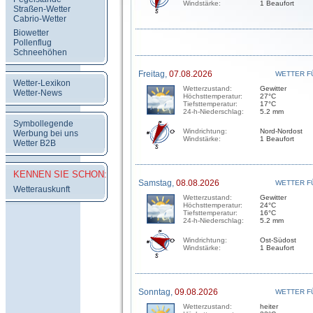
Windstärke:
1 Beaufort
Straßen-Wetter
Cabrio-Wetter
Biowetter
Pollenflug
Schneehöhen
Freitag,
07.08.2026
WETTER F
Wetter-Lexikon
Wetterzustand:
Gewitter
Wetter-News
Höchsttemperatur:
27°C
Tiefsttemperatur:
17°C
24-h-Niederschlag:
5.2 mm
Symbollegende
Windrichtung:
Nord-Nordost
Werbung bei uns
Windstärke:
1 Beaufort
Wetter B2B
KENNEN SIE SCHON:
Samstag,
08.08.2026
WETTER F
Wetterauskunft
Wetterzustand:
Gewitter
Höchsttemperatur:
24°C
Tiefsttemperatur:
16°C
24-h-Niederschlag:
5.2 mm
Windrichtung:
Ost-Südost
Windstärke:
1 Beaufort
Sonntag,
09.08.2026
WETTER F
Wetterzustand:
heiter