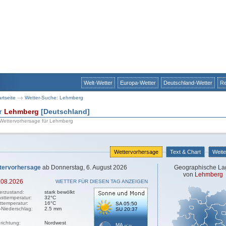
Welt-Wetter
Europa-Wetter
Deutschland-Wetter
Re
artseite
Wetter-Suche: Lehmberg
ür
Lehmberg
[Deutschland]
 Wettervorhersage für Lehmberg
Wettervorhersage
Text & Chart
Weite
tervorhersage
ab Donnerstag, 6. August 2026
Geographische La
von
Lehmberg
.08.2026
WETTER FÜR DIESEN TAG ANZEIGEN
erzustand:
stark bewölkt
sttemperatur:
32°C
sttemperatur:
16°C
SA 05:50
-Niederschlag:
2.5 mm
SU 20:37
richtung:
Nordwest
MA --:--