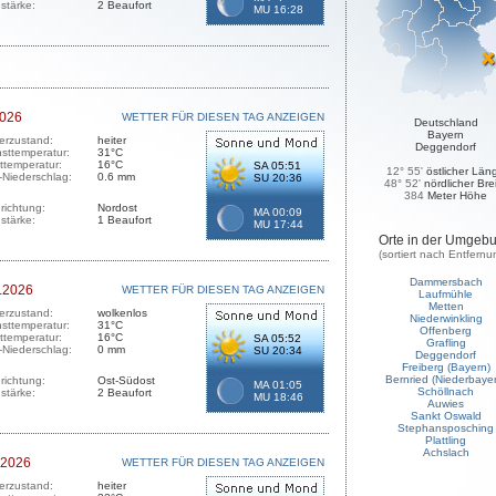
stärke:
2 Beaufort
MU 16:28
2026
WETTER FÜR DIESEN TAG ANZEIGEN
Deutschland
Bayern
erzustand:
heiter
Deggendorf
sttemperatur:
31°C
sttemperatur:
16°C
SA 05:51
12° 55'
östlicher Län
-Niederschlag:
0.6 mm
SU 20:36
48° 52'
nördlicher Bre
384
Meter Höhe
richtung:
Nordost
MA 00:09
stärke:
1 Beaufort
MU 17:44
Orte in der Umgeb
(sortiert nach Entfernu
Dammersbach
.2026
WETTER FÜR DIESEN TAG ANZEIGEN
Laufmühle
Metten
erzustand:
wolkenlos
Niederwinkling
sttemperatur:
31°C
Offenberg
sttemperatur:
16°C
SA 05:52
Grafling
-Niederschlag:
0 mm
SU 20:34
Deggendorf
Freiberg (Bayern)
Bernried (Niederbayer
richtung:
Ost-Südost
MA 01:05
Schöllnach
stärke:
2 Beaufort
MU 18:46
Auwies
Sankt Oswald
Stephansposching
Plattling
Achslach
.2026
WETTER FÜR DIESEN TAG ANZEIGEN
erzustand:
heiter