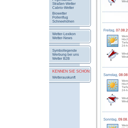
Wind
Straßen-Wetter
Cabrio-Wetter
Biowetter
Pollenflug
Schneehöhen
Freitag,
07.08.
Wetter-Lexikon
Wett
Wetter-News
Höch
Tief
24-h
Symbollegende
Wind
Werbung bei uns
Wind
Wetter B2B
KENNEN SIE SCHON:
Samstag,
08.08
Wetterauskunft
Wett
Höch
Tief
24-h
Wind
Wind
Sonntag,
09.08
Wett