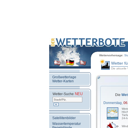
Wettervorhersage:
St
Wetter f
Die aktuelle
Großwetterlage
Wetter-Karten
NEU
.
Wetter-Suche
Die
Wet
Donnerstag,
06
Wett
Höch
Tief
Satellitenbilder
24-h
Wassertemperatur
Wind
Pegelstände