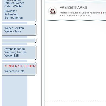
Straßen-Wetter
Cabrio-Wetter
FREIZEITPARKS
Biowetter
Freizeit voll nutzen: Derzeit haben wir
5
Fre
Pollenflug
von Ludwigshöhe gefunden.
Schneehöhen
Wetter-Lexikon
Wetter-News
Symbollegende
Werbung bei uns
Wetter B2B
KENNEN SIE SCHON:
Wetterauskunft