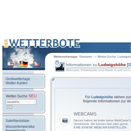
Wettervorhersage:
Startseite
Wetter-Suche: Ludwigs
Informationen zu
Ludwigshöhe
[
Webcams, Freizeitparks und Hotels in und um 
Großwetterlage
Wetter-Karten
NEU
.
Wetter-Suche
Für
Ludwigshöhe
stehen zus
folgende Informationen zur Ve
WEBCAMS
Satellitenbilder
Derzeit haben wir leider keine WebCams 
Verzeichnis. Sie können hier aber gerne
Wassertemperatur
EINE EIGENE WEBCAM EINSTELLEN.
Pegelstände