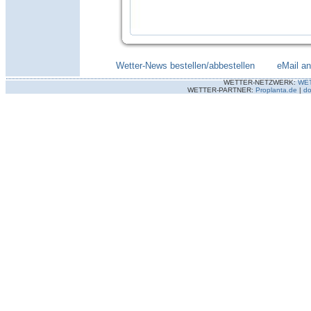
Wetter-News bestellen/abbestellen
--------
eMail a
WETTER-NETZWERK:
WE
WETTER-PARTNER:
Proplanta.de
|
do