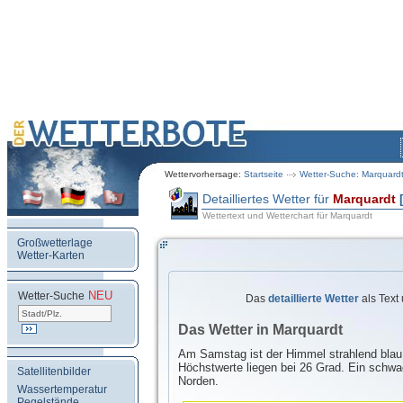
Wettervorhersage:
Startseite
Wetter-Suche: Marquard
Detailliertes Wetter für
Marquardt
Wettertext und Wetterchart für Marquardt
Großwetterlage
Wetter-Karten
NEU
.
Wetter-Suche
Das
detaillierte Wetter
als Text
Das Wetter in Marquardt
Am Samstag ist der Himmel strahlend blau
Höchstwerte liegen bei 26 Grad. Ein sch
Satellitenbilder
Norden.
Wassertemperatur
Pegelstände