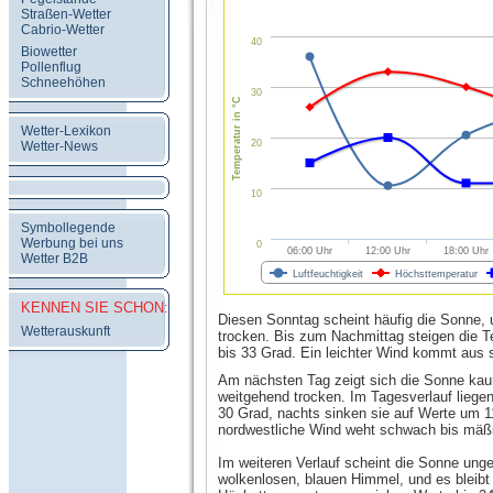
Straßen-Wetter
Cabrio-Wetter
40
Biowetter
Pollenflug
Schneehöhen
30
Temperatur in °C
Wetter-Lexikon
20
Wetter-News
10
Symbollegende
Werbung bei uns
0
06:00 Uhr
12:00 Uhr
18:00 Uhr
Wetter B2B
Luftfeuchtigkeit
Höchsttemperatur
KENNEN SIE SCHON:
Diesen Sonntag scheint häufig die Sonne, u
Wetterauskunft
trocken. Bis zum Nachmittag steigen die 
bis 33 Grad. Ein leichter Wind kommt aus s
Am nächsten Tag zeigt sich die Sonne kaum
weitgehend trocken. Im Tagesverlauf liege
30 Grad, nachts sinken sie auf Werte um 1
nordwestliche Wind weht schwach bis mäßi
Im weiteren Verlauf scheint die Sonne ung
wolkenlosen, blauen Himmel, und es bleibt 