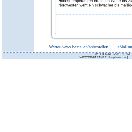
Höchsttemperaturen erreichen Werte bis 2
Nordwesten weht ein schwacher bis mäßig
Wetter-News bestellen/abbestellen
--------
eMail a
WETTER-NETZWERK:
WE
WETTER-PARTNER:
Proplanta.de
|
do